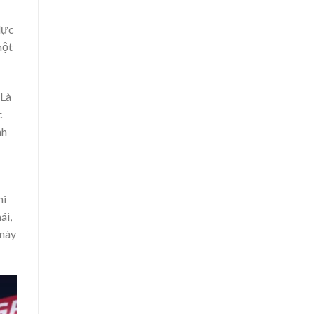
lực
một
 Là
c
nh
hi
ái,
 này