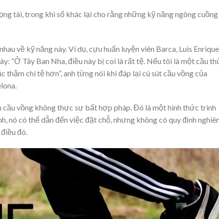
ọng tài, trong khi số khác lại cho rằng những kỹ năng ngông cuồng
hau về kỹ năng này. Ví dụ, cựu huấn luyện viên Barca, Luis Enrique
y: “Ở Tây Ban Nha, điều này bị coi là rất tệ. Nếu tôi là một cầu th
c thậm chí tệ hơn”, anh từng nói khi đáp lại cú sút cầu vồng của
lona.
m cầu vồng không thực sự bất hợp pháp. Đó là một hình thức trình
ịnh, nó có thể dẫn đến việc đặt chỗ, nhưng không có quy định nghi
 điều đó.