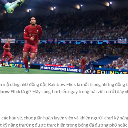
m mộ cũng như đồng đội, Rainbow Flick là một trong những động 
bow Flick là gì
? Hãy cùng tìm hiểu ngay trong bài viết dưới đây n
c các hậu vệ, chọc giận huấn luyện viên và khiến người chơi kỹ năn
ột kỹ năng thường được thực hiện trong bóng đá đường phố hoặc