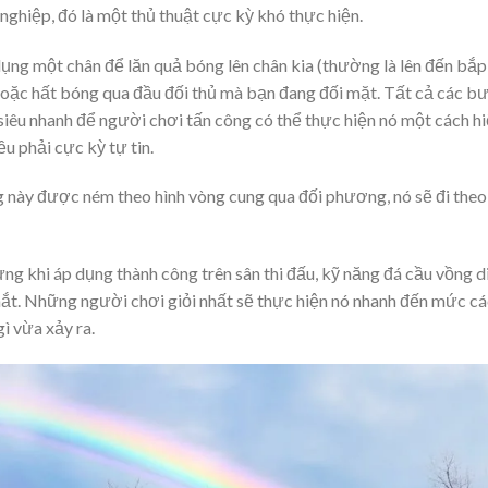
nghiệp, đó là một thủ thuật cực kỳ khó thực hiện.
ng một chân để lăn quả bóng lên chân kia (thường là lên đến bắp
 hoặc hất bóng qua đầu đối thủ mà bạn đang đối mặt. Tất cả các b
siêu nhanh để người chơi tấn công có thể thực hiện nó một cách h
u phải cực kỳ tự tin.
g này được ném theo hình vòng cung qua đối phương, nó sẽ đi theo
ưng khi áp dụng thành công trên sân thi đấu, kỹ năng đá cầu vồng d
mắt. Những người chơi giỏi nhất sẽ thực hiện nó nhanh đến mức cá
gì vừa xảy ra.