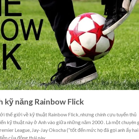
ch kỹ năng Rainbow Flick
với thế giới về kỹ thuật Rainbow Flick, nhưng chính cựu tuyển thủ
ến kỹ thuật này ở Anh vào giữa những năm 2000 . Là một chuyên 
remier League, Jay-Jay Okocha (“tốt đến mức họ đã gọi anh ấy hai
diễn của động thái này.