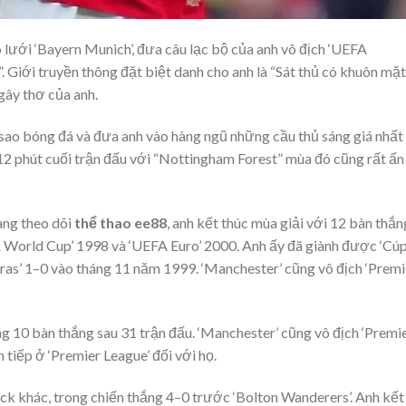
lưới ‘Bayern Munich’, đưa câu lạc bộ của anh vô địch ‘UEFA
. Giới truyền thông đặt biệt danh cho anh là “Sát thủ có khuôn mặt
gây thơ của anh.
 sao bóng đá và đưa anh vào hàng ngũ những cầu thủ sáng giá nhất
12 phút cuối trận đấu với “Nottingham Forest” mùa đó cũng rất ấn
ang theo dõi
thể thao ee88
, anh kết thúc mùa giải với 12 bàn thắn
FA World Cup’ 1998 và ‘UEFA Euro’ 2000. Anh ấy đã giành được ‘Cú
meiras’ 1–0 vào tháng 11 năm 1999. ‘Manchester’ cũng vô địch ‘Premi
g 10 bàn thắng sau 31 trận đấu. ‘Manchester’ cũng vô địch ‘Premi
 tiếp ở ‘Premier League’ đối với họ.
rick khác, trong chiến thắng 4–0 trước ‘Bolton Wanderers’. Anh kết