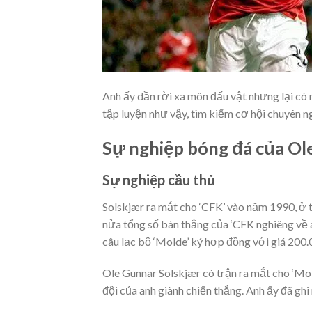
Anh ấy dần rời xa môn đấu vật nhưng lại có 
tập luyện như vậy, tìm kiếm cơ hội chuyên n
Sự nghiệp bóng đá của Ol
Sự nghiệp cầu thủ
Solskjær ra mắt cho ‘CFK’ vào năm 1990, ở t
nửa tổng số bàn thắng của ‘CFK nghiêng về a
câu lạc bộ ‘Molde’ ký hợp đồng với giá 20
Ole Gunnar Solskjær có trận ra mắt cho ‘Mol
đội của anh giành chiến thắng. Anh ấy đã ghi 