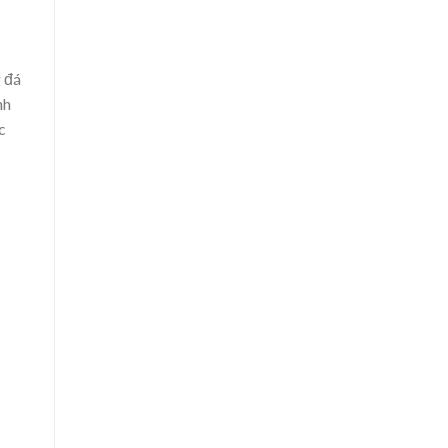
 đá
nh
c