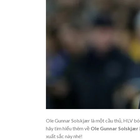
Ole Gunnar Solskjær là một cầu thủ, HLV bón
hãy tìm hiểu thêm về
Ole Gunnar Solskjær l
xuất sắc này nhé!