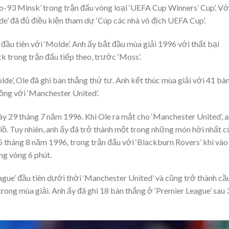
o-93 Minsk’ trong trận đấu vòng loại ‘UEFA Cup Winners’ Cup’. Vớ
de’ đã đủ điều kiện tham dự ‘Cúp các nhà vô địch UEFA Cup’.
 đầu tiên với ‘Molde’. Anh ấy bắt đầu mùa giải 1996 với thất bại
k trong trận đấu tiếp theo, trước ‘Moss’.
de’, Ole đã ghi bàn thắng thứ tư. Anh kết thúc mùa giải với 41 bà
ồng với ‘Manchester United’.
ày 29 tháng 7 năm 1996. Khi Ole ra mắt cho ‘Manchester United’, 
g lồ. Tuy nhiên, anh ấy đã trở thành một trong những món hời nhất c
25 tháng 8 năm 1996, trong trận đấu với ‘Blackburn Rovers’ khi vào
ng vòng 6 phút.
gue’ đầu tiên dưới thời ‘Manchester United’ và cũng trở thành cầ
trong mùa giải. Anh ấy đã ghi 18 bàn thắng ở ‘Premier League’ sau 