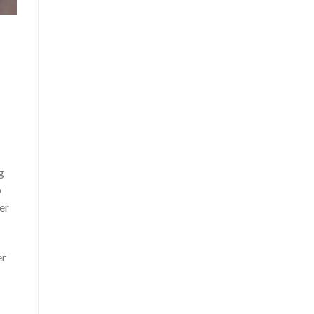
g
p
er
er