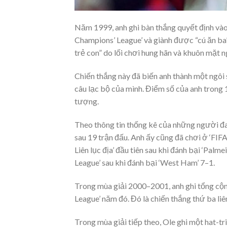
Năm 1999, anh ghi bàn thắng quyết định vào 
Champions’ League’ và giành được “cú ăn ba”
trẻ con” do lối chơi hung hãn và khuôn mặt n
Chiến thắng này đã biến anh thành một ngôi
câu lạc bộ của mình. Điểm số của anh trong 
tượng.
Theo thông tin thống kê của những người đ
sau 19 trận đấu. Anh ấy cũng đã chơi ở ‘FI
Liên lục địa’ đầu tiên sau khi đánh bại ‘Pal
League’ sau khi đánh bại ‘West Ham’ 7–1.
Trong mùa giải 2000–2001, anh ghi tổng cộn
League’ năm đó. Đó là chiến thắng thứ ba liên
Trong mùa giải tiếp theo, Ole ghi một hat-t