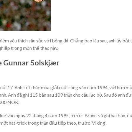
niềm yêu thích sâu sắc với bóng đá. Chẳng bao lâu sau, anh ấy bắt
ghiệp trong môn thể thao này.
e Gunnar Solskjær
uổi 17. Anh kết thúc mùa giải cuối cùng vào năm 1994, với hơn mộ
nh. Anh đã ghi 115 bàn sau 109 trận cho câu lạc bộ. Sau đó anh đ
0.000 NOK.
de’ vào ngày 22 tháng 4 năm 1995, trước ‘Brann’ và ghi hai bàn, đ
một hat-trick trong trận đấu tiếp theo, trước ‘Viking’.