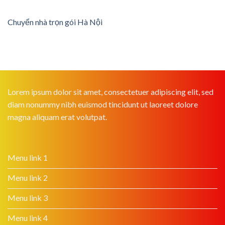
Chuyển nhà trọn gói Hà Nội
Lorem ipsum dolor sit amet, consectetuer adipiscing elit, sed
diam nonummy nibh euismod tincidunt ut laoreet dolore
magna aliquam erat volutpat.
Menu link 1
Menu link 2
Menu link 3
Menu link 4