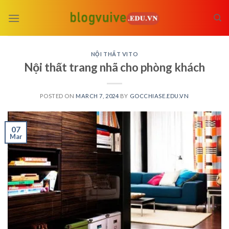
Skip
to
content
NỘI THẤT VITO
Nội thất trang nhã cho phòng khách
POSTED ON
MARCH 7, 2024
BY
GOCCHIASE.EDU.VN
07
Mar