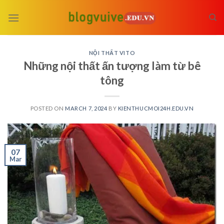
Skip
to
content
NỘI THẤT VITO
Những nội thất ấn tượng làm từ bê
tông
POSTED ON
MARCH 7, 2024
BY
KIENTHUCMOI24H.EDU.VN
07
Mar