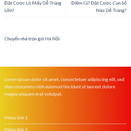
Đặt Cược Lô Mấy Dễ Trúng
Điềm Gì? Đặt Cược Con Số
Lớn?
Nào Dễ Trúng?
Chuyển nhà trọn gói Hà Nội
Lorem ipsum dolor sit amet, consectetuer adipiscing elit, sed
diam nonummy nibh euismod tincidunt ut laoreet dolore
magna aliquam erat volutpat.
Menu link 1
Menu link 2