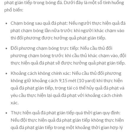
phạt gián tiếp trong bóng đá. Dưới đây là một số tình huống
phổ biến:
Chạm bóng sau quả đá phạt: Nếu người thực hiện quả đá
phạt chạm bóng lần nữa trước khi người khác chạm vào
thì đối phương được hưởng quả phạt gián tiếp.
Đối phương chạm bóng trực tiếp: Nếu cầu thủ đối
phương chạm bóng trước khi cầu thủ khác chạm vào, đội
thực hiện quả đá phạt sẽ được hưởng quả phạt gián tiếp.
Khoảng cách không chính xác: Nếu cầu thủ đối phương
không giữ khoảng cách 9,15 mét (10 yard) khi thực hiện
quả đá phạt gián tiếp, trọng tài có thể hủy quả đá phạt và
yêu cầu thực hiện lại quả đá phạt với khoảng cách chính
xác.
Thực hiện quả đá phạt gián tiếp quá thời gian quy định:
Nếu đội thực hiện quả đá phạt gián tiếp không thực hiện
quả đá phạt gián tiếp trong một khoảng thời gian hợp lý