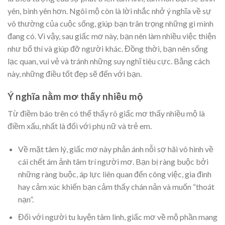
yên, bình yên hơn. Ngôi mộ còn là lời nhắc nhở ý nghĩa về sự
vô thường của cuộc sống, giúp bạn trân trọng những gì mình
đang có. Vì vậy, sau giấc mơ này, bạn nên làm nhiều việc thiện
như bố thí và giúp đỡ người khác. Đồng thời, bạn nên sống
lạc quan, vui vẻ và tránh những suy nghĩ tiêu cực. Bằng cách
này, những điều tốt đẹp sẽ đến với bạn.
Ý nghĩa nằm mơ thấy nhiều mộ
Từ điềm báo trên có thể thấy rõ giấc mơ thấy nhiều mộ là
điềm xấu, nhất là đối với phụ nữ và trẻ em.
Về mặt tâm lý, giấc mơ này phản ánh nỗi sợ hãi vô hình về
cái chết ám ảnh tâm trí người mơ. Bạn bị ràng buộc bởi
những ràng buộc, áp lực liên quan đến công việc, gia đình
hay cảm xúc khiến bạn cảm thấy chán nản và muốn “thoát
nạn”.
Đối với người tu luyện tâm linh, giấc mơ về mộ phần mang