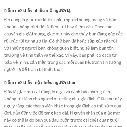
Nằm mơ thấy nhiều mộ người lạ
Đó cũng là giấc mơ khiến nhiều người hoang mang và băn
khoăn không biết đó là điềm tốt hay điềm xấu. Theo các
chuyên gia giải mộng, giấc mơ này cho thấy bạn đang gặp rắc
rối, rắc rối từ người lạ. Có thể bạn đã hoặc sắp gặp rắc rối
với những người bạn không quen biết, họ sẽ làm bạn tổn
thương về tinh thần và thể xác. Vì vậy, bạn phải có cách tự
bảo vệ mình, cẩn thận trong các mối quan hệ, tránh tin tưởng
người lạ để tránh bị thiệt thòi.
Nằm mơ thấy mộ nhiều người thân
Đây là giấc mơ rất đáng lo ngại và cảnh báo những điều
không tốt lành cho người mơ cũng như gia đình. Giấc mơ này
ngụ ý rằng các thành viên khác trong gia đình có thể sớm qua
đời, dẫn đến việc để tang kéo dài. Nguyên nhân của giấc mơ
này có thể là do bạn quá đau buồn trước cái chết của người
thân. Hoặc bởi vì nỗi sợ hãi sai lầm về cái chết ám ảnh tâm trí