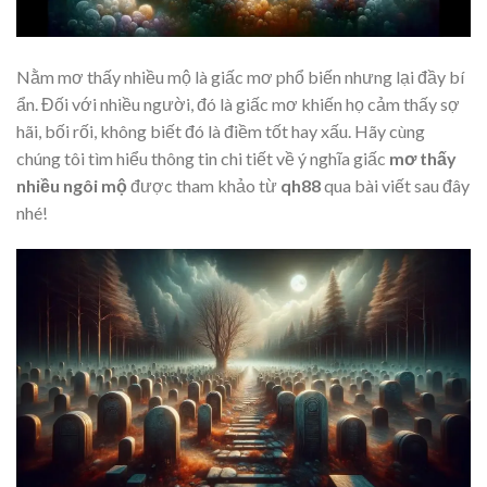
Nằm mơ thấy nhiều mộ là giấc mơ phổ biến nhưng lại đầy bí
ẩn. Đối với nhiều người, đó là giấc mơ khiến họ cảm thấy sợ
hãi, bối rối, không biết đó là điềm tốt hay xấu.
Hãy cùng
chúng tôi tìm hiểu thông tin chi tiết về ý nghĩa giấc
mơ thấy
nhiều ngôi mộ
được tham khảo từ
qh88
qua bài viết sau đây
nhé!