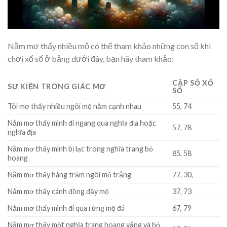
Nằm mơ thấy nhiều mộ có thể tham khảo những con số khi
chơi xổ số ở bảng dưới đây, bạn hãy tham khảo:
CẶP SỐ XỔ
SỰ KIỆN TRONG GIẤC MƠ
SỐ
Tôi mơ thấy nhiều ngôi mộ nằm cạnh nhau
55, 74
Nằm mơ thấy mình đi ngang qua nghĩa địa hoặc
57, 78
nghĩa địa
Nằm mơ thấy mình bị lạc trong nghĩa trang bỏ
85, 58
hoang
Nằm mơ thấy hàng trăm ngôi mộ trắng
77, 30,
Nằm mơ thấy cánh đồng đầy mộ
37, 73
Nằm mơ thấy mình đi qua rừng mộ đá
67, 79
Nằm mơ thấy một nghĩa trang hoang vắng và bỏ