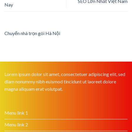
SEO Lớn Nhất Việt Nam
Nay
Chuyển nhà trọn gói Hà Nội
Lorem ipsum dolor sit amet, consectetuer adipiscing elit, sed
diam nonummy nibh euismod tincidunt ut laoreet dolore
magna aliquam erat volutpat.
Menu link 1
Menu link 2