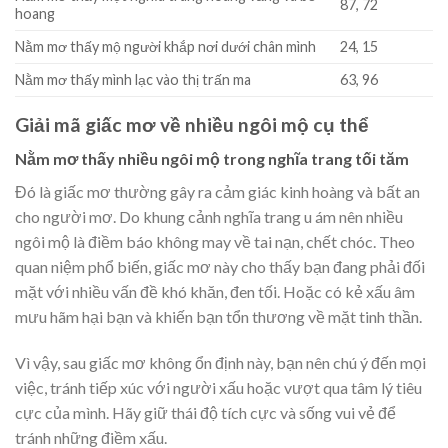
87, 72
hoang
Nằm mơ thấy mộ người khắp nơi dưới chân mình
24, 15
Nằm mơ thấy mình lạc vào thị trấn ma
63, 96
Giải mã giấc mơ về nhiều ngôi mộ cụ thể
Nằm mơ thấy nhiều ngôi mộ trong nghĩa trang tối tăm
Đó là giấc mơ thường gây ra cảm giác kinh hoàng và bất an
cho người mơ. Do khung cảnh nghĩa trang u ám nên nhiều
ngôi mộ là điềm báo không may về tai nạn, chết chóc. Theo
quan niệm phổ biến, giấc mơ này cho thấy bạn đang phải đối
mặt với nhiều vấn đề khó khăn, đen tối. Hoặc có kẻ xấu âm
mưu hãm hại bạn và khiến bạn tổn thương về mặt tinh thần.
Vì vậy, sau giấc mơ không ổn định này, bạn nên chú ý đến mọi
việc, tránh tiếp xúc với người xấu hoặc vượt qua tâm lý tiêu
cực của mình. Hãy giữ thái độ tích cực và sống vui vẻ để
tránh những điềm xấu.