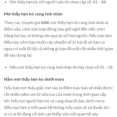
Mơ thấy hẹn hò với người yêu thì chọn cặp số: 81 – 88
Mơ thấy hẹn hò cùng tình nhân
Theo các chuyên gia
hi88
, mơ thấy hẹn hò cùng tình nhân là
điềm xấu, cảnh báo bạn đừng bao giờ nghĩ đến việc chơi
bằng hai tay và không nên qua lại với hai người. Nếu bạn làm
điều này, sớm hay muộn câu chuyện sẽ bị bại lộ và bạn có
nguy cơ mất đi tất cả những gì bạn đã mất rất nhiều thời gian
để xây dựng lại.
Nếu mơ thấy hẹn hò cùng tình nhân thì hãy chọn số 05 – 18
Nằm mơ thấy hẹn hò dưới mưa
Nếu bạn mơ thấy giấc mơ này là điềm báo bạn sẽ nhận được
rất nhiều niềm vui từ nửa kia của mình trong thời gian sắp
tới. Nếu hai người hẹn hò và cùng nhau đi dạo dưới mưa:
điều này hàm ý mối quan hệ không mấy suôn sẻ và thuận lợi,
vì có ai đó đang cố tình can thiệp vào mối quan hệ này.