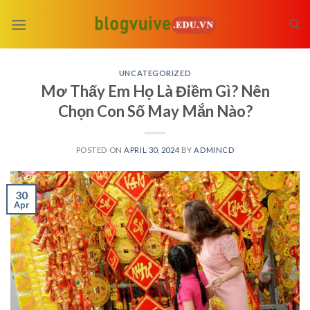
Skip
to
content
UNCATEGORIZED
Mơ Thấy Em Họ Là Điềm Gì? Nên
Chọn Con Số May Mắn Nào?
POSTED ON
APRIL 30, 2024
BY
ADMINCD
30
Apr