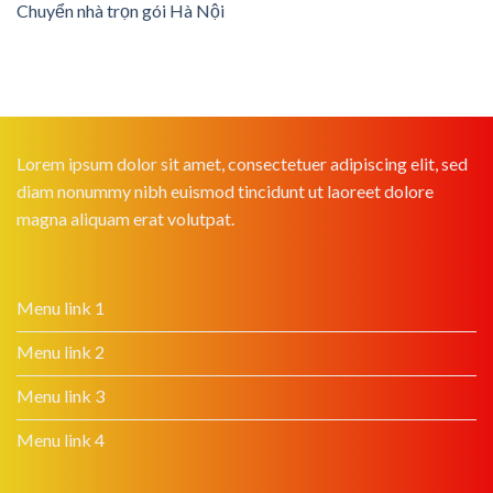
Chuyển nhà trọn gói Hà Nội
Lorem ipsum dolor sit amet, consectetuer adipiscing elit, sed
diam nonummy nibh euismod tincidunt ut laoreet dolore
magna aliquam erat volutpat.
Menu link 1
Menu link 2
Menu link 3
Menu link 4