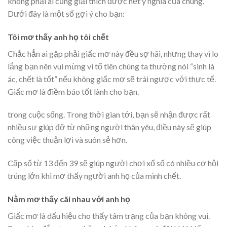
không phải ai cũng giải thích được hết ý nghĩa của chúng.
Dưới đây là một số gợi ý cho bạn:
Tôi mơ thấy anh họ tôi chết
Chắc hẳn ai gặp phải giấc mơ này đều sợ hãi, nhưng thay vì lo
lắng bạn nên vui mừng vì tổ tiên chúng ta thường nói “sinh là
ác, chết là tốt” nếu không giấc mơ sẽ trái ngược với thực tế.
Giấc mơ là điềm báo tốt lành cho bạn.
trong cuộc sống. Trong thời gian tới, bạn sẽ nhận được rất
nhiều sự giúp đỡ từ những người thân yêu, điều này sẽ giúp
công việc thuận lợi và suôn sẻ hơn.
Cặp số từ 13 đến 39 sẽ giúp người chơi xổ số có nhiều cơ hội
trúng lớn khi mơ thấy người anh họ của mình chết.
Nằm mơ thấy cãi nhau với anh họ
Giấc mơ là dấu hiệu cho thấy tâm trạng của bạn không vui.