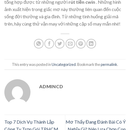
tổng hợp được từ những người
rút tiền cwin
. Những hình
ảnh xuất hiện trong giấc mơ này thường liên quan đến cuộc
sống đời thường và gia đình. Từ những tình huống giải mã
trên, hãy cùng thử vận may với những cặp số may mắn nhé!
This entry was posted in
Uncategorized
. Bookmark the
permalink
.
ADMINCD
Top 7 Dịch Vụ Thành Lập
Mơ Thấy Đang Đánh Bài Có Ý
Công Ty Trọn Gói TPHCM
Nghĩa Gì? Nên Lựa Chọn Con