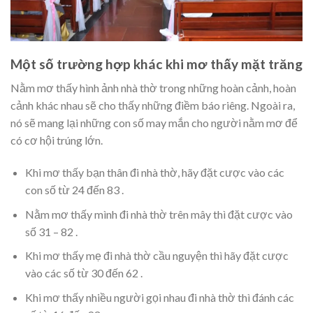
Một số trường hợp khác khi mơ thấy mặt trăng
Nằm mơ thấy hình ảnh nhà thờ trong những hoàn cảnh, hoàn
cảnh khác nhau sẽ cho thấy những điềm báo riêng. Ngoài ra,
nó sẽ mang lại những con số may mắn cho người nằm mơ để
có cơ hội trúng lớn.
Khi mơ thấy bạn thân đi nhà thờ, hãy đặt cược vào các
con số từ 24 đến 83 .
Nằm mơ thấy mình đi nhà thờ trên mây thì đặt cược vào
số 31 – 82 .
Khi mơ thấy mẹ đi nhà thờ cầu nguyện thì hãy đặt cược
vào các số từ 30 đến 62 .
Khi mơ thấy nhiều người gọi nhau đi nhà thờ thì đánh các