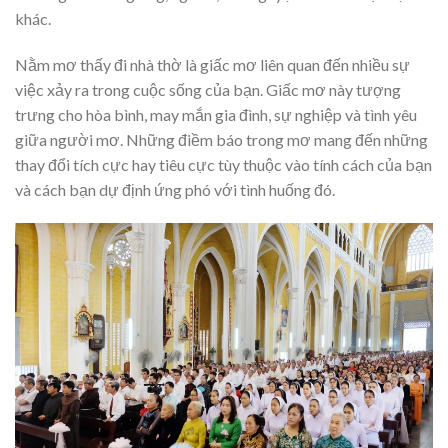
khác.
Nằm mơ thấy đi nhà thờ là giấc mơ liên quan đến nhiều sự
việc xảy ra trong cuộc sống của bạn. Giấc mơ này tượng
trưng cho hòa bình, may mắn gia đình, sự nghiệp và tình yêu
giữa người mơ. Những điềm báo trong mơ mang đến những
thay đổi tích cực hay tiêu cực tùy thuộc vào tính cách của bạn
và cách bạn dự định ứng phó với tình huống đó.