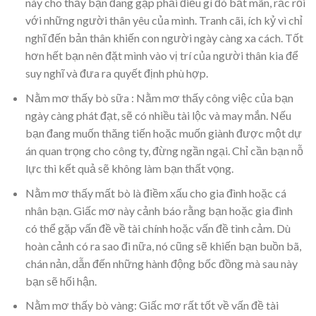
này cho thấy bạn đang gặp phải điều gì đó bất mãn, rắc rối
với những người thân yêu của mình. Tranh cãi, ích kỷ vì chỉ
nghĩ đến bản thân khiến con người ngày càng xa cách. Tốt
hơn hết bạn nên đặt mình vào vị trí của người thân kia để
suy nghĩ và đưa ra quyết định phù hợp.
Nằm mơ thấy bò sữa : Nằm mơ thấy công việc của bạn
ngày càng phát đạt, sẽ có nhiều tài lộc và may mắn. Nếu
bạn đang muốn thăng tiến hoặc muốn giành được một dự
án quan trọng cho công ty, đừng ngần ngại. Chỉ cần bạn nỗ
lực thì kết quả sẽ không làm bạn thất vọng.
Nằm mơ thấy mất bò là điềm xấu cho gia đình hoặc cá
nhân bạn. Giấc mơ này cảnh báo rằng bạn hoặc gia đình
có thể gặp vấn đề về tài chính hoặc vấn đề tình cảm. Dù
hoàn cảnh có ra sao đi nữa, nó cũng sẽ khiến bạn buồn bã,
chán nản, dẫn đến những hành động bốc đồng mà sau này
bạn sẽ hối hận.
Nằm mơ thấy bò vàng: Giấc mơ rất tốt về vấn đề tài