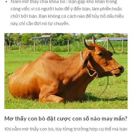
Nằm mơ thấy chìa khóa bò : Bạn gặp khó khăn trong
công việc vì có người luôn để ý đến bạn, làm phiền hoặc
chửi bới bạn. Bạn không có cách nào để hủy bỏ dấu hiệu
này, chỉ cần đợi nó tự chuyển.
Mơ thấy con bò đặt cược con số nào may mắn?
Khi nằm mơ thấy con bò, tùy từng trường hợp cụ thể mà bạn