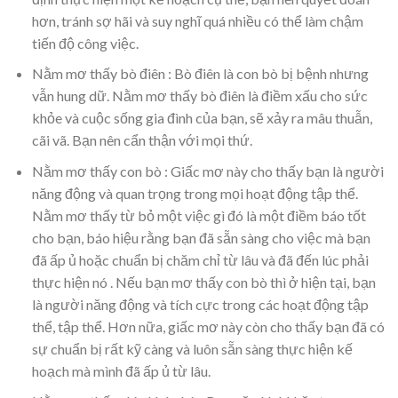
hơn, tránh sợ hãi và suy nghĩ quá nhiều có thể làm chậm
tiến độ công việc.
Nằm mơ thấy bò điên : Bò điên là con bò bị bệnh nhưng
vẫn hung dữ. Nằm mơ thấy bò điên là điềm xấu cho sức
khỏe và cuộc sống gia đình của bạn, sẽ xảy ra mâu thuẫn,
cãi vã. Bạn nên cẩn thận với mọi thứ.
Nằm mơ thấy con bò : Giấc mơ này cho thấy bạn là người
năng động và quan trọng trong mọi hoạt động tập thể.
Nằm mơ thấy từ bỏ một việc gì đó là một điềm báo tốt
cho bạn, báo hiệu rằng bạn đã sẵn sàng cho việc mà bạn
đã ấp ủ hoặc chuẩn bị chăm chỉ từ lâu và đã đến lúc phải
thực hiện nó . Nếu bạn mơ thấy con bò thì ở hiện tại, bạn
là người năng động và tích cực trong các hoạt động tập
thể, tập thể. Hơn nữa, giấc mơ này còn cho thấy bạn đã có
sự chuẩn bị rất kỹ càng và luôn sẵn sàng thực hiện kế
hoạch mà mình đã ấp ủ từ lâu.