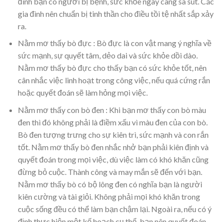
đình bạn có người bị bệnh, sức khỏe ngày càng sa sút. Các
gia đình nên chuẩn bị tinh thần cho điều tồi tệ nhất sắp xảy
ra.
Nằm mơ thấy bò đực : Bò đực là con vật mang ý nghĩa về
sức mạnh, sự quyết tâm, dẻo dai và sức khỏe dồi dào.
Nằm mơ thấy bò đực cho thấy bạn có sức khỏe tốt, nên
cân nhắc việc linh hoạt trong công việc, nếu quá cứng rắn
hoặc quyết đoán sẽ làm hỏng mọi việc.
Nằm mơ thấy con bò đen : Khi bạn mơ thấy con bò màu
đen thì đó không phải là điềm xấu vì màu đen của con bò.
Bò đen tượng trưng cho sự kiên trì, sức mạnh và con rắn
tốt. Nằm mơ thấy bò đen nhắc nhở bạn phải kiên định và
quyết đoán trong mọi việc, dù việc làm có khó khăn cũng
đừng bỏ cuộc. Thành công và may mắn sẽ đến với bạn.
Nằm mơ thấy bò có bộ lông đen có nghĩa bạn là người
kiên cường và tài giỏi. Không phải mọi khó khăn trong
cuộc sống đều có thể làm bạn chậm lại. Ngoài ra, nếu có ý
định thực hiện một kế hoạch cụ thể, bạn nên quyết đoán