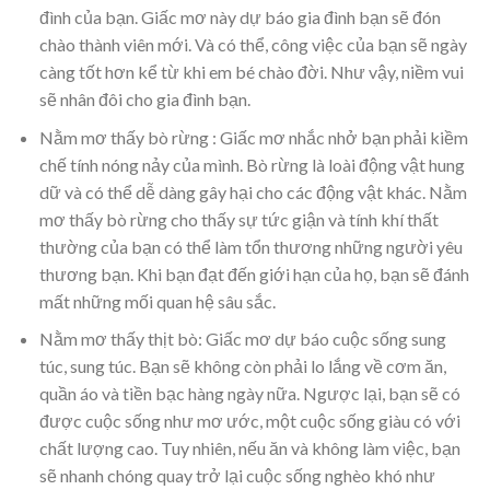
đình của bạn. Giấc mơ này dự báo gia đình bạn sẽ đón
chào thành viên mới. Và có thể, công việc của bạn sẽ ngày
càng tốt hơn kể từ khi em bé chào đời. Như vậy, niềm vui
sẽ nhân đôi cho gia đình bạn.
Nằm mơ thấy bò rừng : Giấc mơ nhắc nhở bạn phải kiềm
chế tính nóng nảy của mình. Bò rừng là loài động vật hung
dữ và có thể dễ dàng gây hại cho các động vật khác. Nằm
mơ thấy bò rừng cho thấy sự tức giận và tính khí thất
thường của bạn có thể làm tổn thương những người yêu
thương bạn. Khi bạn đạt đến giới hạn của họ, bạn sẽ đánh
mất những mối quan hệ sâu sắc.
Nằm mơ thấy thịt bò: Giấc mơ dự báo cuộc sống sung
túc, sung túc. Bạn sẽ không còn phải lo lắng về cơm ăn,
quần áo và tiền bạc hàng ngày nữa. Ngược lại, bạn sẽ có
được cuộc sống như mơ ước, một cuộc sống giàu có với
chất lượng cao. Tuy nhiên, nếu ăn và không làm việc, bạn
sẽ nhanh chóng quay trở lại cuộc sống nghèo khó như