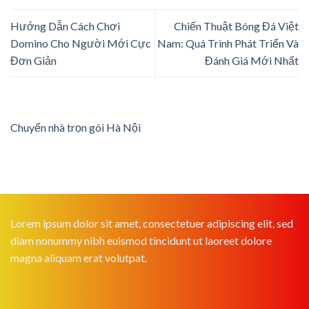
Hướng Dẫn Cách Chơi
Chiến Thuật Bóng Đá Việt
Domino Cho Người Mới Cực
Nam: Quá Trình Phát Triển Và
Đơn Giản
Đánh Giá Mới Nhất
Chuyển nhà trọn gói Hà Nội
Lorem ipsum dolor sit amet, consectetuer adipiscing elit, sed
diam nonummy nibh euismod tincidunt ut laoreet dolore
magna aliquam erat volutpat.