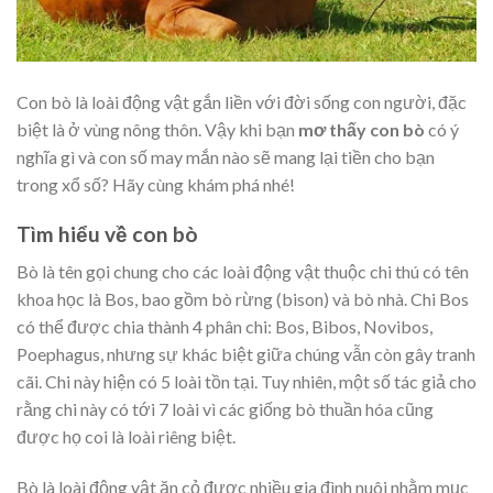
Con bò là loài động vật gắn liền với đời sống con người, đặc
biệt là ở vùng nông thôn. Vậy khi bạn
mơ thấy con bò
có ý
nghĩa gì và con số may mắn nào sẽ mang lại tiền cho bạn
trong xổ số? Hãy cùng khám phá nhé!
Tìm hiểu về con bò
Bò là tên gọi chung cho các loài động vật thuộc chi thú có tên
khoa học là Bos, bao gồm bò rừng (bison) và bò nhà. Chi Bos
có thể được chia thành 4 phân chi: Bos, Bibos, Novibos,
Poephagus, nhưng sự khác biệt giữa chúng vẫn còn gây tranh
cãi. Chi này hiện có 5 loài tồn tại. Tuy nhiên, một số tác giả cho
rằng chi này có tới 7 loài vì các giống bò thuần hóa cũng
được họ coi là loài riêng biệt.
Bò là loài động vật ăn cỏ được nhiều gia đình nuôi nhằm mục