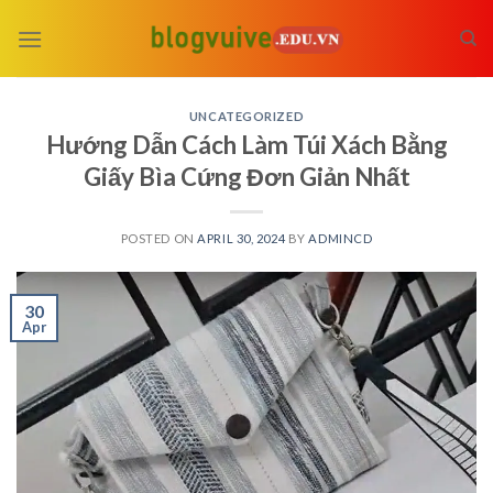
Skip
to
content
UNCATEGORIZED
Hướng Dẫn Cách Làm Túi Xách Bằng
Giấy Bìa Cứng Đơn Giản Nhất
POSTED ON
APRIL 30, 2024
BY
ADMINCD
30
Apr