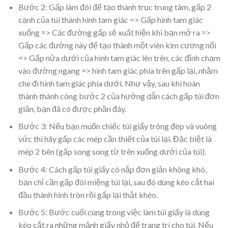
Bước 2: Gấp làm đôi để tạo thành trục trung tâm, gấp 2
cạnh của túi thành hình tam giác => Gấp hình tam giác
xuống => Các đường gấp sẽ xuất hiện khi bạn mở ra =>
Gấp các đường này để tạo thành một viên kim cương nổi
=> Gấp nửa dưới của hình tam giác lên trên, các đỉnh chạm
vào đường ngang => hình tam giác phía trên gấp lại, nhằm
che đi hình tam giác phía dưới. Như vậy, sau khi hoàn
thành thành công bước 2 của hướng dẫn cách gấp túi đơn
giản, bạn đã có được phần đáy.
Bước 3: Nếu bạn muốn chiếc túi giấy trông đẹp và vuông
vức thì hãy gấp các mép cần thiết của túi lại. Đặc biệt là
mép 2 bên (gấp song song từ trên xuống dưới của túi).
Bước 4: Cách gấp túi giấy có nắp đơn giản không khó,
bạn chỉ cần gấp đôi miệng túi lại, sau đó dùng kéo cắt hai
đầu thành hình tròn rồi gấp lại thật khéo.
Bước 5: Bước cuối cùng trong việc làm túi giấy là dùng
kéo cắt ra những mảnh giấy nhỏ để trang trí cho túi. Nếu