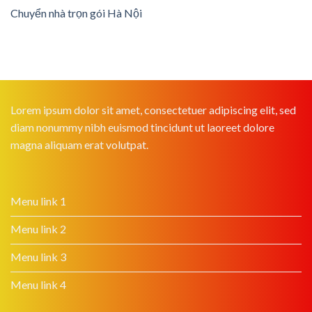
Chuyển nhà trọn gói Hà Nội
Lorem ipsum dolor sit amet, consectetuer adipiscing elit, sed
diam nonummy nibh euismod tincidunt ut laoreet dolore
magna aliquam erat volutpat.
Menu link 1
Menu link 2
Menu link 3
Menu link 4