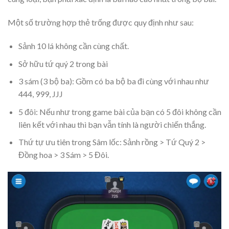
Một số trường hợp thẻ trống được quy định như sau:
Sảnh 10 lá không cần cùng chất.
Sở hữu tứ quý 2 trong bài
3 sám (3 bộ ba): Gồm có ba bộ ba đi cùng với nhau như
444, 999, JJJ
5 đôi: Nếu như trong game bài của bạn có 5 đôi không cần
liên kết với nhau thì bạn vẫn tính là người chiến thắng.
Thứ tự ưu tiên trong Sâm lốc: Sảnh rồng > Tứ Quý 2 >
Đồng hoa > 3 Sám > 5 Đôi.