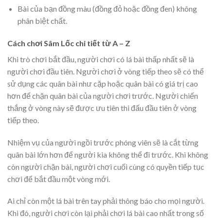
Bài của bạn đồng màu (đồng đỏ hoặc đồng đen) không
phân biệt chất.
Cách chơi Sâm Lốc chi tiết từ A – Z
Khi trò chơi bắt đầu, người chơi có lá bài thấp nhất sẽ là
người chơi đầu tiên. Người chơi ở vòng tiếp theo sẽ có thể
sử dụng các quân bài như cặp hoặc quân bài có giá trị cao
hơn để chặn quân bài của người chơi trước. Người chiến
thắng ở vòng này sẽ được ưu tiên thi đấu đầu tiên ở vòng
tiếp theo.
Nhiệm vụ của người ngồi trước phóng viên sẽ là cắt từng
quân bài lớn hơn để người kia không thể đi trước. Khi không
còn người chặn bài, người chơi cuối cùng có quyền tiếp tục
chơi để bắt đầu một vòng mới.
Ai chỉ còn một lá bài trên tay phải thông báo cho mọi người.
Khi đó, người chơi còn lại phải chơi lá bài cao nhất trong số