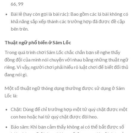
66, 99
Bài lẻ (hay còn gọi là bài rác): Bao gồm các lá bài không có
khả năng sắp xếp thành các trường hợp đã được đề cập
bên trên.
Thuật ngữ phổ biến ở Sâm Lốc
Trong quá trình chơi Sâm Lốc chắc chắn bạn sẽ nghe thấy
đồng đội của mình nói chuyện với nhau bằng những thuật ngữ
riêng. Vì vậy, người chơi phải hiểu rõ luật chơi để biết đối thủ
đang nói gì.
Một số thuật ngữ thông dụng thường được sử dụng ở Sâm
Lốc là:
Chặt: Dùng để chỉ trường hợp một tứ quý chặt được một
con heo hoặc hai tứ quý chặt được đôi heo.
Báo sâm: Khi bạn cảm thấy không ai có thể bắt được số