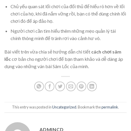
Chủ yếu quan sát lối chơi của đối thủ để hiểu rõ hơn về lối
chơi của họ, khi đã nắm vững rồi, bạn có thể dùng chính lối
chơi đó để áp đảo họ.
Người chơi cần tìm hiểu thêm những mẹo quản lý tài
chính thông minh để tránh rơi vào cảnh hư vô.
Bài viết trên vừa chia sẻ hướng dẫn chi tiết
cách chơi sâm
lốc
cơ bản cho người chơi để bạn tham khảo và dễ dàng áp
dụng vào những ván bài Sâm Lốc của mình.
This entry was posted in
Uncategorized
. Bookmark the
permalink
.
ADMINCD