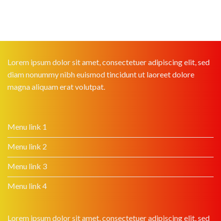
Lorem ipsum dolor sit amet, consectetuer adipiscing elit, sed
diam nonummy nibh euismod tincidunt ut laoreet dolore
magna aliquam erat volutpat.
Menu link 1
Menu link 2
Menu link 3
Menu link 4
Lorem ipsum dolor sit amet, consectetuer adipiscing elit, sed