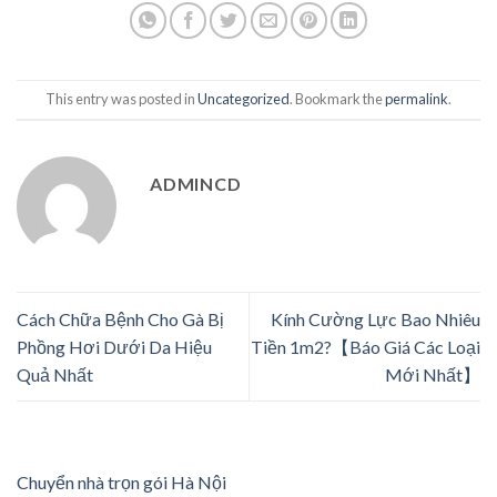
This entry was posted in
Uncategorized
. Bookmark the
permalink
.
ADMINCD
Cách Chữa Bệnh Cho Gà Bị
Kính Cường Lực Bao Nhiêu
Phồng Hơi Dưới Da Hiệu
Tiền 1m2?【Báo Giá Các Loại
Quả Nhất
Mới Nhất】
Chuyển nhà trọn gói Hà Nội