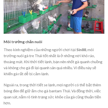
Môi trường chăn nuôi
Theo kinh nghiệm của những người chơi tại
Sin88
, môi
trường nuôi gà tre Thái tốt nhất là ở những nơi khô ráo,
thoáng mát. Khi thời tiết lạnh, bạn nên nhốt gà quanh chuồng
và không cho gà đi lại quanh sân quá nhiều. Vì điều này sẽ
khiến gà rất dễ bị cảm lạnh.
Ngoài ra, trong thời tiết se lạnh, mọi người có thể bật thêm
bóng đèn để giữ ấm cho gà bantam Thái. Và đồng thời, việc
quan sát, nắm rõ tình trạng sức khỏe của gà cũng thuận tiện
hơn.