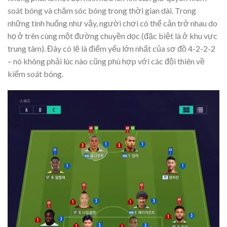
soát bóng và chăm sóc bóng trong thời gian dài. Trong
những tình huống như vậy, người chơi có thể cản trở nhau do
họ ở trên cùng một đường chuyền dọc (đặc biệt là ở khu vực
trung tâm). Đây có lẽ là điểm yếu lớn nhất của sơ đồ 4-2-2-2
– nó không phải lúc nào cũng phù hợp với các đội thiên về
kiểm soát bóng.