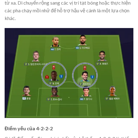
từ xa. Di chuyển rộng sang các vị trí tạt bóng hoặc thực hiện
các pha chạy mồi nhử để hỗ trợ hậu vệ cánh là một lựa chọn
khác.
Điểm yếu của 4-2-2-2