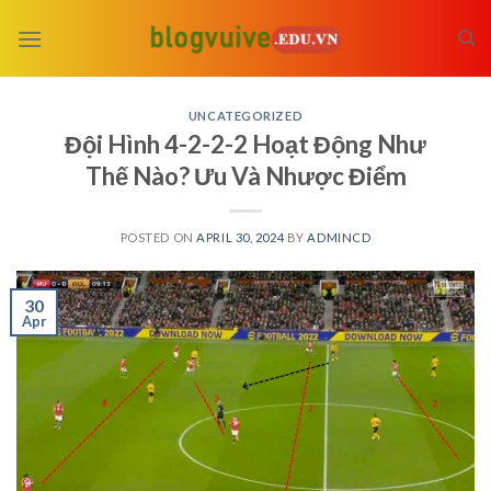
Skip
to
content
UNCATEGORIZED
Đội Hình 4-2-2-2 Hoạt Động Như
Thế Nào? Ưu Và Nhược Điểm
POSTED ON
APRIL 30, 2024
BY
ADMINCD
30
Apr