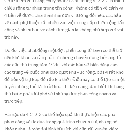
Có lẽ điểm yếu đáng chú ý nhất của hệ thống 4-2-2-2 là thiếu
chiều rộng tự nhiên trong tấn công. Không có tiền vệ cánh và
4 tiền vệ được chia thành hai đơn vị tương đối hẹp, các hậu
vệ cánh phụ thuộc rất nhiều vào việc cung cấp chiều rộng tấn
công và nhiều hậu vệ cánh đơn giản là không phù hợp với vai
trò này.
Do đó, việc phát động một đợt phản công từ biên có thể trở
nên khó khăn và cần phải có những chuyển động bổ sung từ
các cầu thủ trung tâm. Ví dụ, khi các hậu vệ biên dâng cao,
các trung vệ buộc phải bao quát khu vực rộng, bởi vì rất khó
để tiền vệ trụ kép đến đó kịp thời. Điều này có thể tạo ra một
tuyến phòng thủ tách rời hoặc bị kéo căng, đặc biệt khi hàng
thủ buộc phải đối phó với những đợt phản công nhanh và
trực tiếp.
Và mặc dù 4-2-2-2 có thể hiệu quả khi thực hiện các pha
phản công và đe dọa trong quá trình chuyển đổi, nhưng nó
không phải là một đội hình hữu ích khi cần giữ quyền kiểm