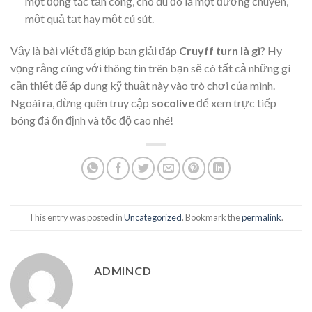
một động tác tấn công, cho dù đó là một đường chuyền,
một quả tạt hay một cú sút.
Vậy là bài viết đã giúp bạn giải đáp
Cruyff turn là gì
? Hy
vọng rằng cùng với thông tin trên bạn sẽ có tất cả những gì
cần thiết để áp dụng kỹ thuật này vào trò chơi của mình.
Ngoài ra, đừng quên truy cập
socolive
để xem trực tiếp
bóng đá ổn định và tốc độ cao nhé!
This entry was posted in
Uncategorized
. Bookmark the
permalink
.
ADMINCD