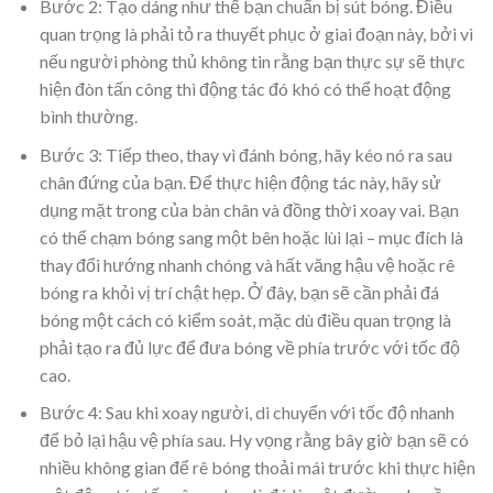
Bước 2: Tạo dáng như thể bạn chuẩn bị sút bóng. Điều
quan trọng là phải tỏ ra thuyết phục ở giai đoạn này, bởi vì
nếu người phòng thủ không tin rằng bạn thực sự sẽ thực
hiện đòn tấn công thì động tác đó khó có thể hoạt động
bình thường.
Bước 3: Tiếp theo, thay vì đánh bóng, hãy kéo nó ra sau
chân đứng của bạn. Để thực hiện động tác này, hãy sử
dụng mặt trong của bàn chân và đồng thời xoay vai. Bạn
có thể chạm bóng sang một bên hoặc lùi lại – mục đích là
thay đổi hướng nhanh chóng và hất văng hậu vệ hoặc rê
bóng ra khỏi vị trí chật hẹp. Ở đây, bạn sẽ cần phải đá
bóng một cách có kiểm soát, mặc dù điều quan trọng là
phải tạo ra đủ lực để đưa bóng về phía trước với tốc độ
cao.
Bước 4: Sau khi xoay người, di chuyển với tốc độ nhanh
để bỏ lại hậu vệ phía sau. Hy vọng rằng bây giờ bạn sẽ có
nhiều không gian để rê bóng thoải mái trước khi thực hiện