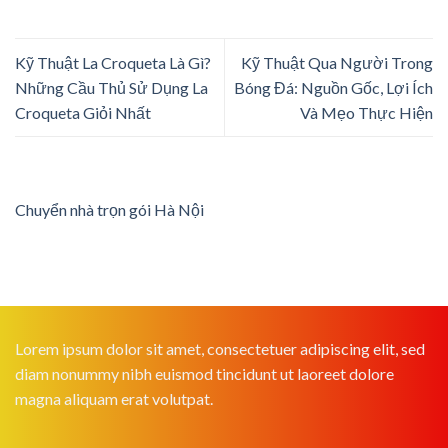
Kỹ Thuật La Croqueta Là Gì?
Kỹ Thuật Qua Người Trong
Những Cầu Thủ Sử Dụng La
Bóng Đá: Nguồn Gốc, Lợi Ích
Croqueta Giỏi Nhất
Và Mẹo Thực Hiện
Chuyển nhà trọn gói Hà Nội
Lorem ipsum dolor sit amet, consectetuer adipiscing elit, sed
diam nonummy nibh euismod tincidunt ut laoreet dolore
magna aliquam erat volutpat.