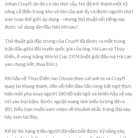
Johan Cruyff, do đó có tên như vậy. Nó đã trở thành một kỹ
năng cổ điển trong kho vũ khí của anh ấy và được người chơi
trên toàn thế giới áp dụng – nhưng thủ thuật nổi tiếng này
được sử dụng lần đầu tiên khi nào?
Thủ thuật giả đặc trưng của Cruyff đã được ra mắt trong
trận đấu giữa đội tuyển quốc gia của ông, Hà Lan và Thụy
Điển, ở vòng bảng World Cup 1974 (một giải đấu mà Hà Lan
vào chung kết, thua Đức).
Khi hậu vệ Thụy Điển Jan Olsson theo sát anh ta và Cruyff
quay lại khung thành, tiền vệ/tiền đạo tấn công bất ngờ thực
hiện một pha xoay người 180 độ bất ngờ và khiến hậu vệ này
rơi vào bụi bặm. Bước ngoặt mang tính biểu tượng đã ra
đời. Nếu bạn muốn xem video về khoảnh khắc trọng đại này,
hãy xem tại đây.
Kể từ đó, hàng triệu người đã nắm bắt được kỹ năng này,