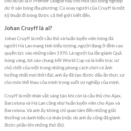
cho dù đó là ở Premier League hay cho một đội bóng nghiệp
dư ở sân bóng địa phương. Cú xoay người của Cruyff là một
kỹ thuật đi bóng được cả thế giới biết đến.
Johan Cruyff là ai?
Johan Cruyff là một cầu thủ và huấn luyện viên bóng đá
người Hà Lan mang tính biểu tượng, người đang ở đỉnh cao
quyền lực vào những năm 1970. Là người ba lần giành Quả
bóng vàng, lọt vào chung kết World Cup và là kiến trúc sư
chủ chốt của một trong những phong cách chơi có ảnh
hưởng nhất mọi thời đại, anh ấy đã tạo được dấu ấn thực sự
cho môn thể thao của mình trong suốt sự nghiệp của mình.
Cruyff là một nhân vật sáng tạo khi còn là cầu thủ cho Ajax,
Barcelona và Hà Lan cũng như huấn luyện viên cho Ajax và
Barcelona. Và anh ấy không chỉ quan tâm đến những giải
thưởng và danh hiệu cá nhân (mặc dù anh ấy cũng đã giành
được phần lớn những thứ đó).