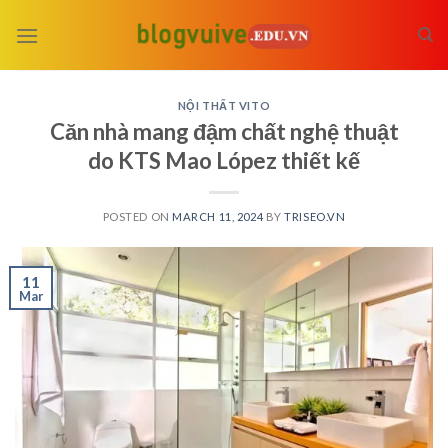
Skip
to
content
NỘI THẤT VITO
Căn nhà mang đậm chất nghệ thuật
do KTS Mao López thiết kế
POSTED ON
MARCH 11, 2024
BY
TRISEO.VN
11
Mar