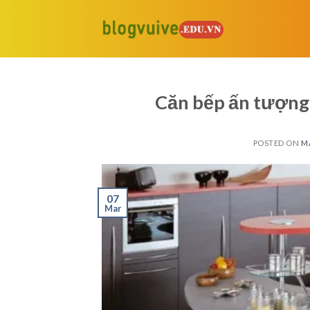
Skip
to
content
Căn bếp ấn tượng 
POSTED ON
M
07
Mar