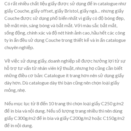
Có rất nhiều chất liệu giấy được sử dụng để in catalogue như
giấy Couche, giấy offset, giấy Bristol, giấy ngà… nhưng giấy
Couche được sử dụng phổ biến nhất vì giấy có độ bóng đẹp,
bề mặt mịn, sáng bóng và bắt mắt. Với màu sắc bắt mắt,
sống động, chính xác và độ nét hình ảnh cao, hầu hết các công
ty in ấn đều sử dụng Couche trong thiết kế và in ấn catalogue
chuyên nghiệp.
Về việc sử dụng giấy, doanh nghiệp sẽ được hưởng lợi từ sự
hỗ trợ tư vấn từ nhân viên kỹ thuật, nhưng họ cũng cần biết
những điều cơ bản: Catalogue ít trang hơn nên sử dụng giấy
dày hơn. Dù catalogue dày thì bạn cũng nên chọn loại giấy
mỏng, nhẹ.
Nếu mục lục từ 8 đến 10 trang thì chọn loại giấy C250 g/m2
để in bìa và nội dung. Nếu số lượng trang nhiều thì nên dùng
giấy C300g/m2 để in bìa và giấy C200g/m2 hoặc C150g/m2
để in nội dung.