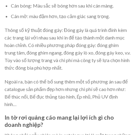
Cán bóng: Màu sắc sẽ bóng hơn sau khi cán màng.
Cán mờ: màu đậm hơn, tạo cảm giác sang trọng.
Thông số kỹ thuật đóng gáy: Đóng gáy là quá trình đính kèm
các trang lại với nhau sau khi in để tạo thành một danh mục
hoàn chỉnh. Có nhiều phương pháp đóng gáy: đóng ghim
trung tâm, đóng ghim ngang, đóng gáy lò xo, đóng gáy keo, v.v.
Tùy vào số lượng trang và chi phí mà công ty sẽ lựa chọn hình
thức đóng bìa phù hợp nhất.
Ngoài ra, bạn có thể bổ sung thêm một số phương án sau để
catalogue sản phẩm đẹp hơn nhưng chi phí sẽ cao hơn như:
Bế thúc nổi, Bế đục thủng tạo hình, Ép nhũ, Phủ UV định
hình…
In tờ rơi quảng cáo mang lại lợi ích gì cho
doanh nghiệp?