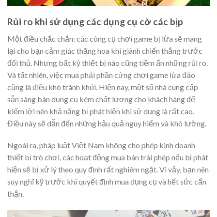
Rủi ro khi sử dụng các dụng cụ cờ các bịp
Một điều chắc chắn: các công cụ chơi game bị lừa sẽ mang
lại cho bạn cảm giác thăng hoa khi giành chiến thắng trước
đối thủ. Nhưng bất kỳ thiết bị nào cũng tiềm ẩn những rủi ro.
Và tất nhiên, việc mua phải phần cứng chơi game lừa đảo
cũng là điều khó tránh khỏi. Hiện nay, một số nhà cung cấp
sẵn sàng bán dụng cụ kém chất lượng cho khách hàng để
kiếm lời nên khả năng bị phát hiện khi sử dụng là rất cao.
Điều này sẽ dẫn đến những hậu quả nguy hiểm và khó lường.
Ngoài ra, pháp luật Việt Nam không cho phép kinh doanh
thiết bị trò chơi, các hoạt động mua bán trái phép nếu bị phát
hiện sẽ bị xử lý theo quy định rất nghiêm ngặt. Vì vậy, bạn nên
suy nghĩ kỹ trước khi quyết định mua dụng cụ và hết sức cẩn
thận.