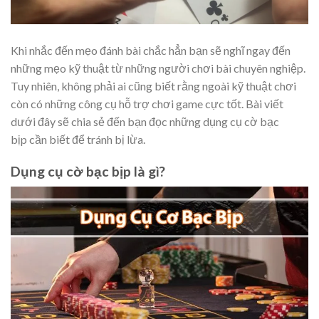
Khi nhắc đến mẹo đánh bài chắc hẳn bạn sẽ nghĩ ngay đến
những mẹo kỹ thuật từ những người chơi bài chuyên nghiệp.
Tuy nhiên, không phải ai cũng biết rằng ngoài kỹ thuật chơi
còn có những công cụ hỗ trợ chơi game cực tốt. Bài viết
dưới đây sẽ chia sẻ đến bạn đọc những dụng cụ cờ bạc
bịp cần biết để tránh bị lừa.
Dụng cụ cờ bạc bịp là gì?