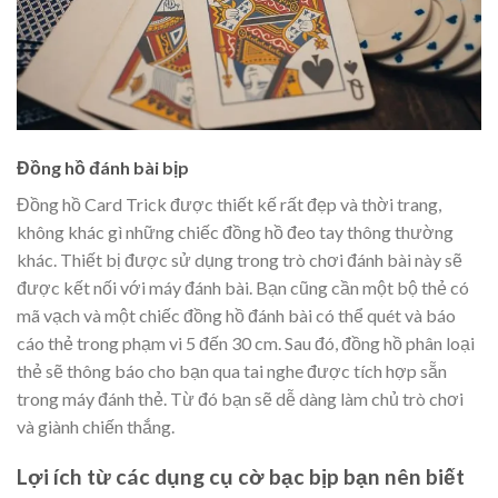
Đồng hồ đánh bài bịp
Đồng hồ Card Trick được thiết kế rất đẹp và thời trang,
không khác gì những chiếc đồng hồ đeo tay thông thường
khác. Thiết bị được sử dụng trong trò chơi đánh bài này sẽ
được kết nối với máy đánh bài. Bạn cũng cần một bộ thẻ có
mã vạch và một chiếc đồng hồ đánh bài có thể quét và báo
cáo thẻ trong phạm vi 5 đến 30 cm. Sau đó, đồng hồ phân loại
thẻ sẽ thông báo cho bạn qua tai nghe được tích hợp sẵn
trong máy đánh thẻ. Từ đó bạn sẽ dễ dàng làm chủ trò chơi
và giành chiến thắng.
Lợi ích từ các dụng cụ cờ bạc bịp bạn nên biết