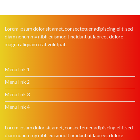
Lorem ipsum dolor sit amet, consectetuer adipiscing elit, sed
diam nonummy nibh euismod tincidunt ut laoreet dolore
magna aliquam erat volutpat.
Menu link 1
Menu link 2
Menu link 3
Menu link 4
Lorem ipsum dolor sit amet, consectetuer adipiscing elit, sed
diam nonummy nibh euismod tincidunt ut laoreet dolore