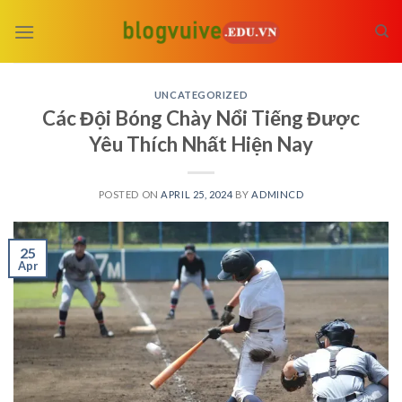
Skip
to
content
UNCATEGORIZED
Các Đội Bóng Chày Nổi Tiếng Được
Yêu Thích Nhất Hiện Nay
POSTED ON
APRIL 25, 2024
BY
ADMINCD
25
Apr