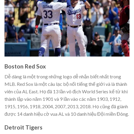
Boston Red Sox
Dễ dàng là một trong những logo dễ nhận biết nhất trong
MLB. Red Sox là một câu lạc bộ nổi tiếng thế giới và là thành
viên của AL East. Họ đã 13 lần vô địch World Series kể từ khi
thành lập vào năm 1901 và 9 lần vào các năm 1903, 1912,
1915, 1916, 1918, 2004, 2007, 2013, 2018. Họ cũng đã giành
được 14 danh hiệu cờ vua AL và 10 danh hiệu Đội miền Đông.
Detroit Tigers