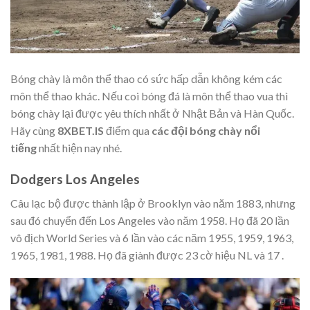
Bóng chày là môn thể thao có sức hấp dẫn không kém các
môn thể thao khác. Nếu coi bóng đá là môn thể thao vua thì
bóng chày lại được yêu thích nhất ở Nhật Bản và Hàn Quốc.
Hãy cùng
8XBET.IS
điểm qua
các đội bóng chày nổi
tiếng
nhất hiện nay nhé.
Dodgers Los Angeles
Câu lạc bộ được thành lập ở Brooklyn vào năm 1883, nhưng
sau đó chuyển đến Los Angeles vào năm 1958. Họ đã 20 lần
vô địch World Series và 6 lần vào các năm 1955, 1959, 1963,
1965, 1981, 1988. Họ đã giành được 23 cờ hiệu NL và 17 .