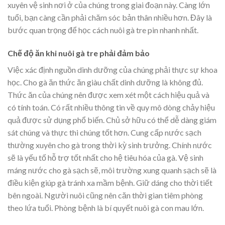
xuyên vệ sinh nơi ở của chúng trong giai đoạn này. Càng lớn
tuổi, bạn càng cần phải chăm sóc bản thân nhiều hơn. Đây là
bước quan trọng để học cách nuôi gà tre pin nhanh nhất.
Chế độ ăn khi nuôi gà tre phải đảm bảo
Việc xác định nguồn dinh dưỡng của chúng phải thực sự khoa
học. Cho gà ăn thức ăn giàu chất dinh dưỡng là không đủ.
Thức ăn của chúng nên được xem xét một cách hiệu quả và
có tính toán. Có rất nhiều thông tin về quy mô dòng chảy hiệu
quả được sử dụng phổ biến. Chủ sở hữu có thể dễ dàng giám
sát chúng và thực thi chúng tốt hơn. Cung cấp nước sạch
thường xuyên cho gà trong thời kỳ sinh trưởng. Chính nước
sẽ là yếu tố hỗ trợ tốt nhất cho hệ tiêu hóa của gà. Vệ sinh
máng nước cho gà sạch sẽ, môi trường xung quanh sạch sẽ là
điều kiện giúp gà tránh xa mầm bệnh. Giữ dáng cho thời tiết
bên ngoài. Người nuôi cũng nên căn thời gian tiêm phòng
theo lứa tuổi. Phòng bệnh là bí quyết nuôi gà con mau lớn.