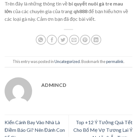
Trên đây là những thông tin về
bí quyết nuôi gà tre mau
lớn
của các chuyên gia của trang
qh888
để bạn hiểu hơn về
các loại gà này. Cảm ơn bạn đã đọc bài viết.
This entry was posted in
Uncategorized
. Bookmark the
permalink
.
ADMINCD
Kiến Cánh Bay Vào Nhà Là
Top +12 Ý Tưởng Quà Tết
Điềm Báo Gì? Nên Đánh Con
Cho Bố Mẹ Vợ Tương Lai Ý