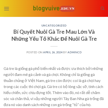
Skip
to
content
UNCATEGORIZED
Bí Quyết Nuôi Gà Tre Mau Lớn Và
Những Yếu Tố Khác Để Nuôi Gà Tre
POSTED ON
APRIL 26, 2024
BY
ADMINCD
Gà tre là giống gà phổ biến nhất và được ưa thích bởi những
người đam mê gà cảnh và gà chọi. Không chỉ là giống gà
thuần chủng ở Việt Nam, gà tre còn được coi là gà chọi hay
trong các cuộc thi chọi gà. Gà tre có bộ lông sặc sỡ, tính cách
hiếu chiến, sức chịu đựng tốt. Thêm vào đó, nó rất dễ chăm
sóc và chăn thả, vì vậy những người Tây Ban Nha gà trống đã
đưa nó vào danh sách những con gà trống “tủ” của họ.