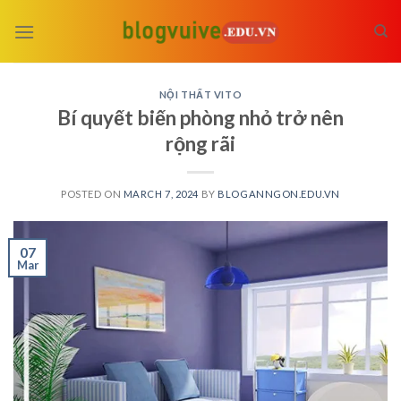
Skip
to
content
NỘI THẤT VITO
Bí quyết biến phòng nhỏ trở nên
rộng rãi
POSTED ON
MARCH 7, 2024
BY
BLOGANNGON.EDU.VN
07
Mar