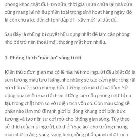
phòng khác chật đi. Hơn nữa, thời gian sửa chữa lại nhà cửa
cũng mang lại nhiều phiền toái trong sinh hoạt hàng ngày, đó
là còn chưa kể đến chi phí đập đi – xây mới lại đắt đỏ.
Sau đấy là những bí quyết hữu dụng nhất để làm căn phòng
nhỏ bé trở nên thoải mái, thoáng mắt hơn nhiều.
1. Phòng thích “mặc áo” sáng tươi
Kiến thức đơn giản mà có lẽ hầu hết mọi người đều biết đó là
sơn tường màu tươi sáng, nhẹ nhàng sẽ tạo cảm giác rộng rãi
hơn hẳn việc sơn những bức tường có màu tối và đậm. Sử
dụng quá nhiều màu tối trên tường làm căn phòng như bị co
lại, trông chật hơn so với diện tích vốn có. Còn màu sáng sẽ
phần nào làm mờ đi ranh giới bị đóng khung bởi bốn bức
tường và tạo nên sự cởi mở cho không gian sống. Tùy theo
sở thích của mỗi người, có thể “mặc áo” cho tường những
màu như: trắng, vàng, vàng kem, hồng phấn, xanh nhạt, nõn