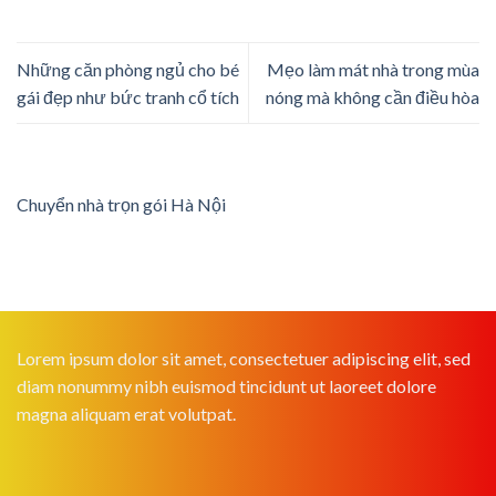
Những căn phòng ngủ cho bé
Mẹo làm mát nhà trong mùa
gái đẹp như bức tranh cổ tích
nóng mà không cần điều hòa
Chuyển nhà trọn gói Hà Nội
Lorem ipsum dolor sit amet, consectetuer adipiscing elit, sed
diam nonummy nibh euismod tincidunt ut laoreet dolore
magna aliquam erat volutpat.