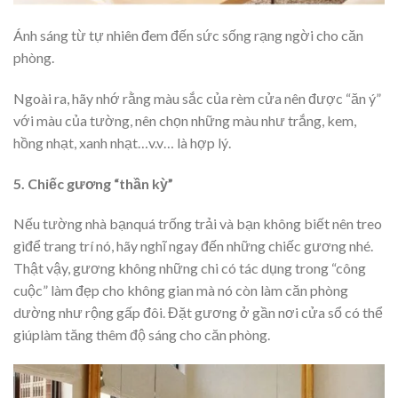
Ánh sáng từ tự nhiên đem đến sức sống rạng ngời cho căn
phòng.
Ngoài ra, hãy nhớ rằng màu sắc của rèm cửa nên được “ăn ý”
với màu của tường, nên chọn những màu như trắng, kem,
hồng nhạt, xanh nhạt…v.v… là hợp lý.
5. Chiếc gương “thần kỳ”
Nếu tường nhà bạnquá trống trải và bạn không biết nên treo
gìđể trang trí nó, hãy nghĩ ngay đến những chiếc gương nhé.
Thật vậy, gương không những chi có tác dụng trong “công
cuộc” làm đẹp cho không gian mà nó còn làm căn phòng
dường như rộng gấp đôi. Đặt gương ở gần nơi cửa sổ có thể
giúplàm tăng thêm độ sáng cho căn phòng.