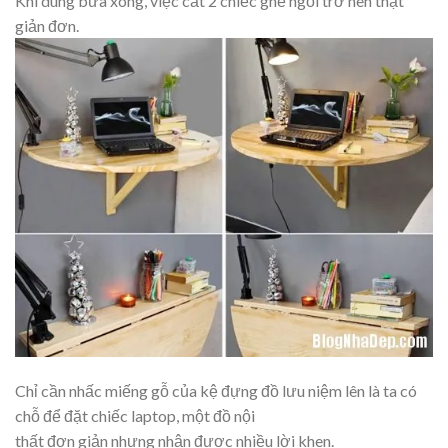
Khi dùng bữa xong, việc cất 2 chiếc ghế ngồi trở nên thật
giản đơn.
Chỉ cần nhấc miếng gỗ của kệ đựng đồ lưu niệm lên là ta có
chỗ để đặt chiếc laptop, một đồ nội
thất đơn giản nhưng nhận được nhiều lời khen.