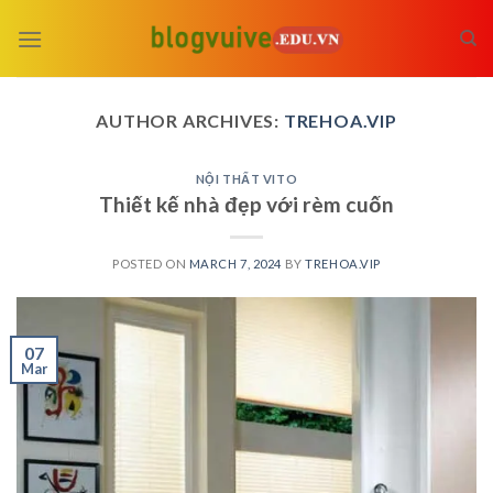
Skip
to
content
AUTHOR ARCHIVES:
TREHOA.VIP
NỘI THẤT VITO
Thiết kế nhà đẹp với rèm cuốn
POSTED ON
MARCH 7, 2024
BY
TREHOA.VIP
07
Mar