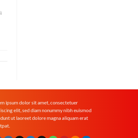
i
m ipsum dolor sit amet, consectetuer
iscing elit, sed diam nonummy nibh euismod
idunt ut laoreet dolore magna aliquam erat
tpat.