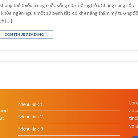
 không thể thiếu trong cuộc sống của mỗi người. Chúng cung cấp
c khỏe, ngăn ngừa một số bệnh tật, có khả năng thẩm mỹ tương đố
ch […]
CONTINUE READING
→
Lore
Menu link 1
smod
adip
Menu link 2
rat
tinc
volu
Menu link 3