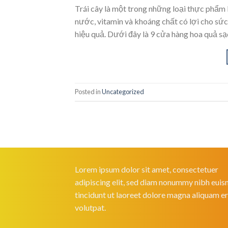
Trái cây là một trong những loại thực phẩm
nước, vitamin và khoáng chất có lợi cho sứ
hiệu quả. Dưới đây là 9 cửa hàng hoa quả sạ
Posted in
Uncategorized
Lorem ipsum dolor sit amet, consectetuer
adipiscing elit, sed diam nonummy nibh eui
tincidunt ut laoreet dolore magna aliquam e
volutpat.