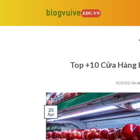
Skip
to
content
Top +10 Cửa Hàng 
POSTED ON
A
25
Apr