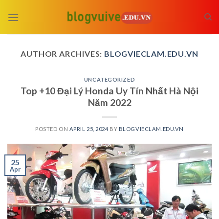
Skip
to
content
AUTHOR ARCHIVES:
BLOGVIECLAM.EDU.VN
UNCATEGORIZED
Top +10 Đại Lý Honda Uy Tín Nhất Hà Nội
Năm 2022
POSTED ON
APRIL 25, 2024
BY
BLOGVIECLAM.EDU.VN
25
Apr