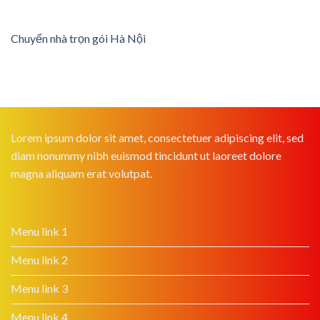
Chuyển nhà trọn gói Hà Nội
Lorem ipsum dolor sit amet, consectetuer adipiscing elit, sed
diam nonummy nibh euismod tincidunt ut laoreet dolore
magna aliquam erat volutpat.
Menu link 1
Menu link 2
Menu link 3
Menu link 4