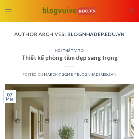
Skip
to
content
AUTHOR ARCHIVES:
BLOGNHADEP.EDU.VN
NỘI THẤT VITO
Thiết kế phòng tắm đẹp sang trọng
POSTED ON
MARCH 7, 2024
BY
BLOGNHADEP.EDU.VN
07
Mar