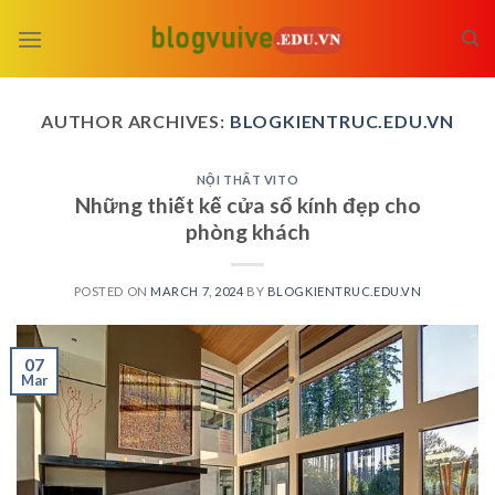
Skip
to
content
AUTHOR ARCHIVES:
BLOGKIENTRUC.EDU.VN
NỘI THẤT VITO
Những thiết kế cửa sổ kính đẹp cho
phòng khách
POSTED ON
MARCH 7, 2024
BY
BLOGKIENTRUC.EDU.VN
07
Mar