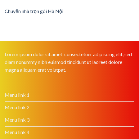
Chuyển nhà trọn gói Hà Nội
Lorem ipsum dolor sit amet, consectetuer adipiscing elit, sed
diam nonummy nibh euismod tincidunt ut laoreet dolore
magna aliquam erat volutpat.
Menu link 1
Menu link 2
Menu link 3
Menu link 4