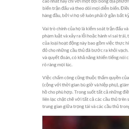
cao nhất hay chỉ với một đội bóng địa phương
biến trận đấu và theo dõi mọi diễn biến. Điề
hàng đầu, bởi vì họ sẽ luôn phải ở gần bất kỳ
Vai trò chính của họ là kiểm soát trận đấu và
phạm luật và xảy ra lỗi hoặc hành vi sai trái,
của loại hoạt động này bao gồm việc thực hi
đỏ cho những cầu thủ đã bước ra khỏi vạch. 
và quyết đoán, có khả năng khiến tiếng nói
rõ ràng mọi lúc.
Việc chấm công cũng thuộc thẩm quyền của tr
(cộng với thời gian bù giờ và hiệp phụ), gi
hồ cho phù hợp. Trong suốt tất cả những điều 
liên lạc chặt chẽ với tất cả các cầu thủ trê
trung gian giữa trọng tài và các cầu thủ tron