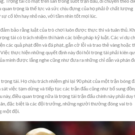
. Trọng tài có mặt trên sân trong suốt trận đấu, di chuyển theo d
u quan trọng là thể lực và sức chịu đựng của họ phải ở chất lượng
 sự cố lớn hay nhỏ nào, với tầm nhìn tốt mọi lúc.
 đảm bảo rằng luật của trò chơi luôn được thực thi và tuân thủ. Khi
 trọng tài có trách nhiệm thi hành các biện pháp kỷ luật. Các ví dụ c
ện các quả phạt đền và đá phạt, gắn cờ lỗi và trao thẻ vàng hoặc t
Việc thực hiện những quyết định này đòi hỏi trọng tài phải kiên q
 của mình được lắng nghe cũng như đưa ra những chỉ dẫn và phán đ
ọng tài. Họ chịu trách nhiệm ghi lại 90 phút của một trận bóng đ
ám sát việc tạm dừng và tiếp tục các trận đấu cũng như bổ sung đồ
này, điều quan trọng nữa là trọng tài trận đấu chính này phải duy t
n sân, đặc biệt là các đội trưởng, những người thường đóng vai trò
g một đội.