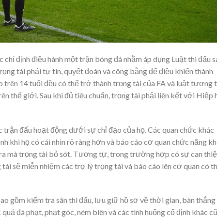
c chỉ định điều hành một trận bóng đá nhằm áp dụng Luật thi đấu 
rọng tài phải tự tin, quyết đoán và công bằng để điều khiển thành
trên 14 tuổi đều có thể trở thành trọng tài của FA và luật tương 
 thế giới. Sau khi đủ tiêu chuẩn, trọng tài phải liên kết với Hiệp 
c trận đấu hoạt động dưới sự chỉ đạo của họ. Các quan chức khác
định khi họ có cái nhìn rõ ràng hơn và báo cáo cơ quan chức năng kh
 ra mà trọng tài bỏ sót. Tương tự, trong trường hợp có sự can thi
tài sẽ miễn nhiệm các trợ lý trọng tài và báo cáo lên cơ quan có 
 gồm kiểm tra sân thi đấu, lưu giữ hồ sơ về thời gian, bàn thắng
ác quả đá phạt, phạt góc, ném biên và các tình huống cố định khác c