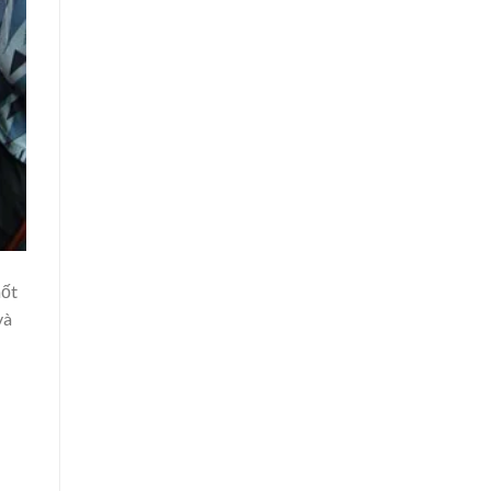
hốt
và