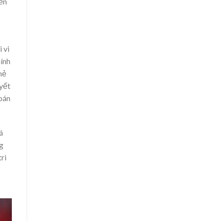
iễn
 vi
hính
hẻ
uyết
oán
á
ng
rì