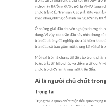
trọng tài và quan chức thứ tư) lên bảy (trợ lý
video này thường được gọi là VMO (quan chứ
chức trận đấu ‘trên sân’. Các giải đấu và gi
khác nhau, nhưng đội hình ba người này thườ
Ở những giải đấu chuyên nghiệp nhưng chư
dụng. Vì vậy, các trận đấu này nhìn chung sẽ 
trận đấu bóng đá nghiệp dư, rất hiếm khi thấ
trận đấu sẽ bao gồm một trọng tài và hai trợ 
Mỗi vai trò mà chúng tôi đề cập trong phần 
toàn, trật tự, hợp pháp và diễn ra tự do. Vì 
chức trò chơi làm trong một trận đấu.
Ai là người chủ chốt tron
Trọng tài
Trọng tài là quan chức trận đấu quan trọng 