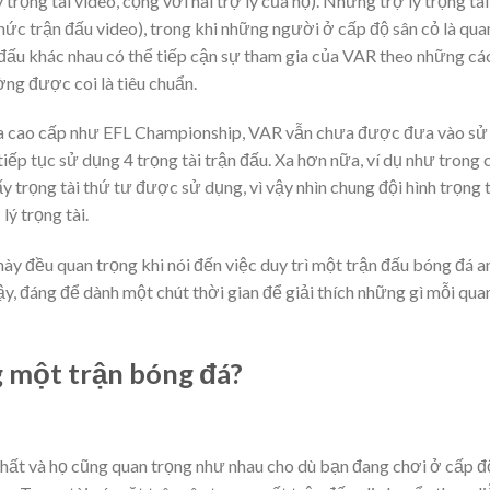
 trọng tài video, cộng với hai trợ lý của họ). Những trợ lý trọng tài
c trận đấu video), trong khi những người ở cấp độ sân cỏ là qua
ải đấu khác nhau có thể tiếp cận sự tham gia của VAR theo những cá
ng được coi là tiêu chuẩn.
a cao cấp như EFL Championship, VAR vẫn chưa được đưa vào sử
tiếp tục sử dụng 4 trọng tài trận đấu. Xa hơn nữa, ví dụ như trong 
y trọng tài thứ tư được sử dụng, vì vậy nhìn chung đội hình trọng t
lý trọng tài.
này đều quan trọng khi nói đến việc duy trì một trận đấu bóng đá a
vậy, đáng để dành một chút thời gian để giải thích những gì mỗi qua
g một trận bóng đá?
nhất và họ cũng quan trọng như nhau cho dù bạn đang chơi ở cấp đ