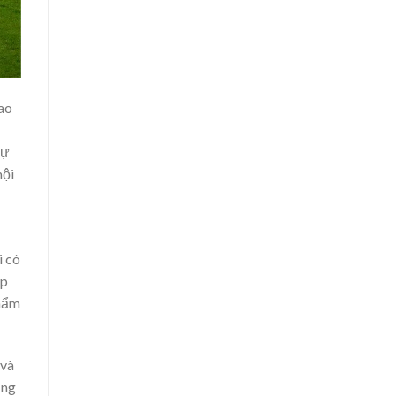
sao
tự
hội
i có
ệp
thẩm
 và
ũng