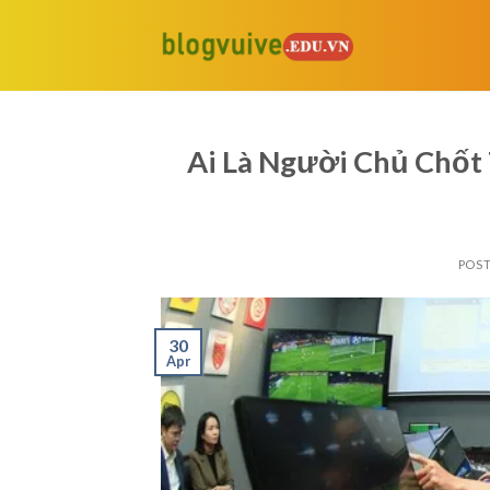
Skip
to
content
Ai Là Người Chủ Chốt
POS
30
Apr