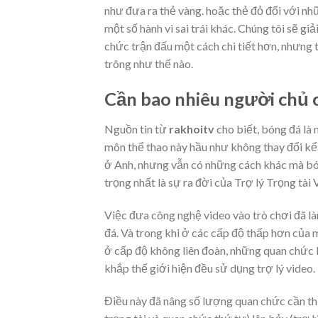
như đưa ra thẻ vàng. hoặc thẻ đỏ đối với nh
một số hành vi sai trái khác. Chúng tôi sẽ g
chức trận đấu một cách chi tiết hơn, nhưng 
trông như thế nào.
Cần bao nhiêu người chủ 
Nguồn tin từ
rakhoitv
cho biết, bóng đá là
môn thể thao này hầu như không thay đổi kể 
ở Anh, nhưng vẫn có những cách khác mà bón
trọng nhất là sự ra đời của Trợ lý Trọng tài
Việc đưa công nghệ video vào trò chơi đã l
đá. Và trong khi ở các cấp độ thấp hơn của 
ở cấp độ không liên đoàn, những quan chức b
khắp thế giới hiện đều sử dụng trợ lý video.
Điều này đã nâng số lượng quan chức cần thiế