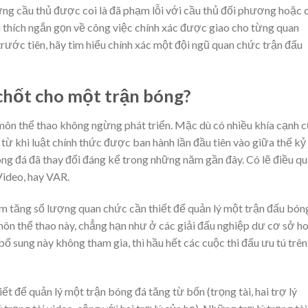
ững cầu thủ được coi là đã phạm lỗi với cầu thủ đối phương hoặc 
iải thích ngắn gọn về công việc chính xác được giao cho từng quan
trước tiên, hãy tìm hiểu chính xác một đội ngũ quan chức trận đấu
chốt cho một trận bóng?
 môn thể thao không ngừng phát triển. Mặc dù có nhiều khía cạnh 
từ khi luật chính thức được ban hành lần đầu tiên vào giữa thế kỷ
g đá đã thay đổi đáng kể trong những năm gần đây. Có lẽ điều q
 Video, hay VAR.
àm tăng số lượng quan chức cần thiết để quản lý một trận đấu bón
môn thể thao này, chẳng hạn như ở các giải đấu nghiệp dư cơ sở h
ổ sung này không tham gia, thì hầu hết các cuộc thi đấu ưu tú trên
t để quản lý một trận bóng đá tăng từ bốn (trọng tài, hai trợ lý