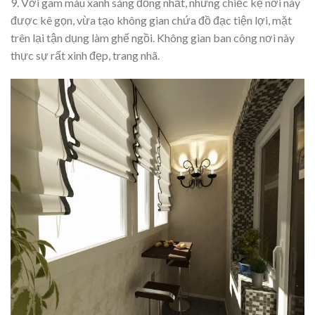
9. Với gam màu xanh sáng đồng nhất, những chiếc kệ nơi này
được kê gọn, vừa tạo không gian chứa đồ đạc tiện lợi, mặt
trên lại tận dụng làm ghế ngồi. Không gian ban công nơi này
thực sự rất xinh đẹp, trang nhã.