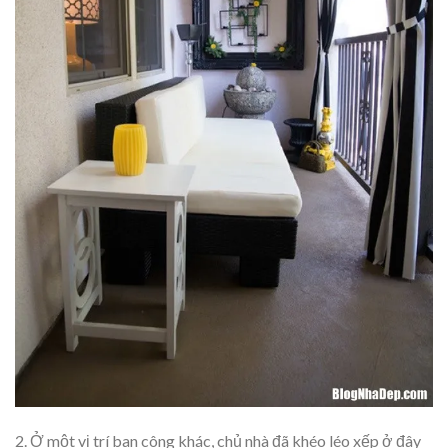
2. Ở một vị trí ban công khác, chủ nhà đã khéo léo xếp ở đây