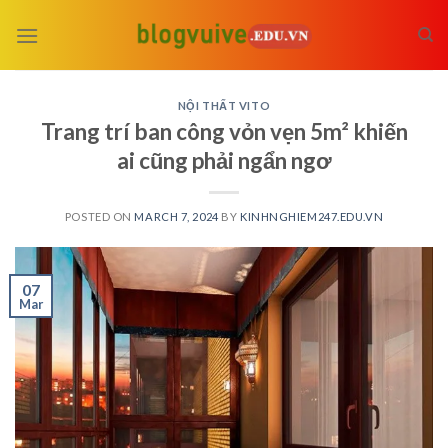
Skip
to
content
NỘI THẤT VITO
Trang trí ban công vỏn vẹn 5m² khiến
ai cũng phải ngẩn ngơ
POSTED ON
MARCH 7, 2024
BY
KINHNGHIEM247.EDU.VN
07
Mar