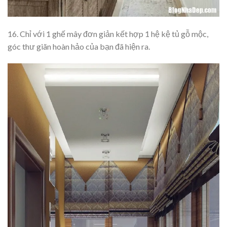
16. Chỉ với 1 ghế mây đơn giản kết hợp 1 hệ kệ tủ gỗ mộc,
góc thư giãn hoàn hảo của bạn đã hiện ra.