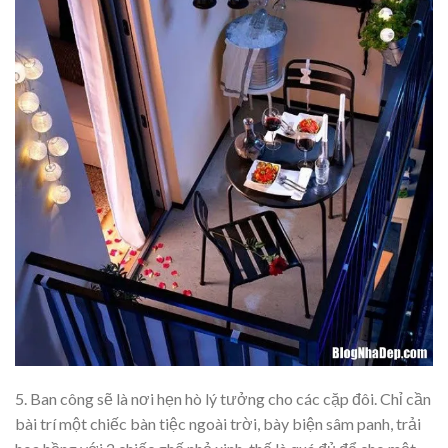
5. Ban công sẽ là nơi hẹn hò lý tưởng cho các cặp đôi. Chỉ cần
bài trí một chiếc bàn tiệc ngoài trời, bày biện sâm panh, trải