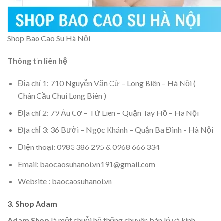
Shop Bao Cao Su Hà Nội
Thông tin liên hệ
Địa chỉ 1: 710 Nguyễn Văn Cừ – Long Biên – Hà Nội (
Chân Cầu Chui Long Biên )
Địa chỉ 2: 79 Âu Cơ – Tứ Liên – Quận Tây Hồ – Hà Nội
Địa chỉ 3: 36 Bưởi – Ngọc Khánh – Quận Ba Đình – Hà Nội
Điện thoại: 0983 386 295 & 0968 666 334
Email: baocaosuhanoi.vn191@gmail.com
Website : baocaosuhanoi.vn
3. Shop Adam
Adam Shop
là một chuỗi hệ thống chuyên bán lẻ và kinh