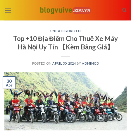
Skip
to
content
UNCATEGORIZED
Top +10 Địa Điểm Cho Thuê Xe Máy
Hà Nội Uy Tín 【Kèm Bảng Giá】
POSTED ON
APRIL 30, 2024
BY
ADMINCD
30
Apr