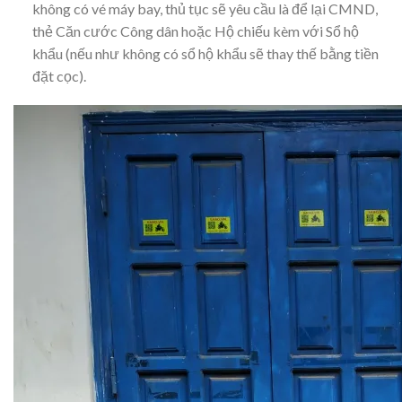
không có vé máy bay, thủ tục sẽ yêu cầu là để lại CMND,
thẻ Căn cước Công dân hoặc Hộ chiếu kèm với Sổ hộ
khẩu (nếu như không có sổ hộ khẩu sẽ thay thế bằng tiền
đặt cọc).