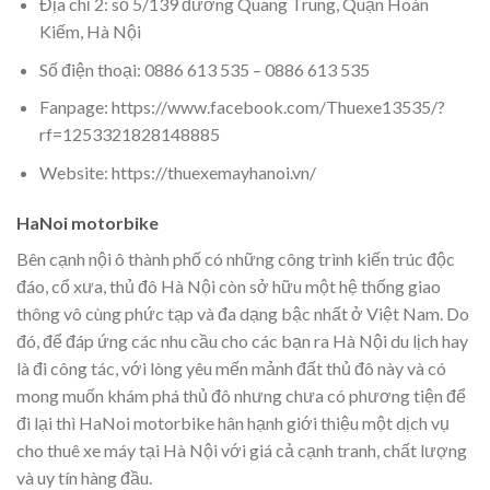
Địa chỉ 2: số 5/139 đường Quang Trung, Quận Hoàn
Kiếm, Hà Nội
Số điện thoại: 0886 613 535 – 0886 613 535
Fanpage: https://www.facebook.com/Thuexe13535/?
rf=1253321828148885
Website: https://thuexemayhanoi.vn/
HaNoi motorbike
Bên cạnh nội ô thành phố có những công trình kiến trúc độc
đáo, cổ xưa, thủ đô Hà Nội còn sở hữu một hệ thống giao
thông vô cùng phức tạp và đa dạng bậc nhất ở Việt Nam. Do
đó, để đáp ứng các nhu cầu cho các bạn ra Hà Nội du lịch hay
là đi công tác, với lòng yêu mến mảnh đất thủ đô này và có
mong muốn khám phá thủ đô nhưng chưa có phương tiện để
đi lại thì HaNoi motorbike hân hạnh giới thiệu một dịch vụ
cho thuê xe máy tại Hà Nội với giá cả cạnh tranh, chất lượng
và uy tín hàng đầu.