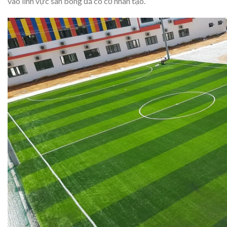
vào lĩnh vực sân bóng đá có cỏ nhân tạo.