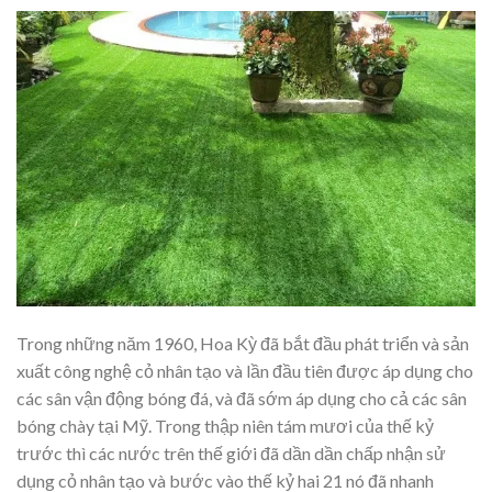
Trong những năm 1960, Hoa Kỳ đã bắt đầu phát triển và sản
xuất công nghệ cỏ nhân tạo và lần đầu tiên được áp dụng cho
các sân vận động bóng đá, và đã sớm áp dụng cho cả các sân
bóng chày tại Mỹ. Trong thập niên tám mươi của thế kỷ
trước thì các nước trên thế giới đã dần dần chấp nhận sử
dụng cỏ nhân tạo và bước vào thế kỷ hai 21 nó đã nhanh