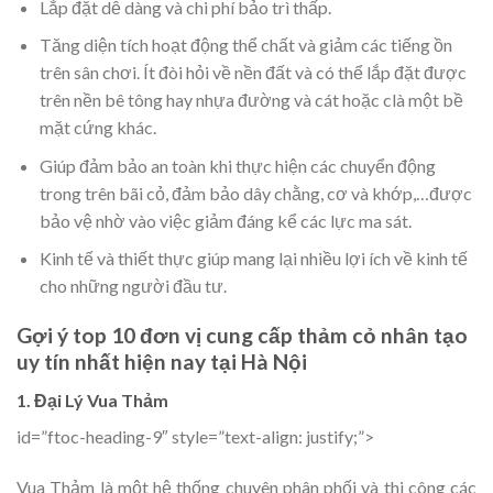
Lắp đặt dễ dàng và chi phí bảo trì thấp.
Tăng diện tích hoạt động thể chất và giảm các tiếng ồn
trên sân chơi. Ít đòi hỏi về nền đất và có thể lắp đặt được
trên nền bê tông hay nhựa đường và cát hoặc clà một bề
mặt cứng khác.
Giúp đảm bảo an toàn khi thực hiện các chuyển động
trong trên bãi cỏ, đảm bảo dây chằng, cơ và khớp,…được
bảo vệ nhờ vào việc giảm đáng kể các lực ma sát.
Kinh tế và thiết thực giúp mang lại nhiều lợi ích về kinh tế
cho những người đầu tư.
Gợi ý top 10 đơn vị cung cấp thảm cỏ nhân tạo
uy tín nhất hiện nay tại Hà Nội
1. Đại Lý Vua Thảm
id=”ftoc-heading-9″ style=”text-align: justify;”>
Vua Thảm là một hệ thống chuyên phân phối và thi công các