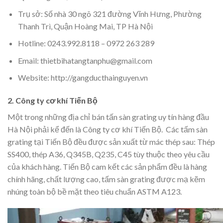
Trụ sở: Số nhà 30 ngõ 321 đường Vĩnh Hưng, Phường
Thanh Trì, Quận Hoàng Mai, TP Hà Nội
Hotline: 0243.992.8118 – 0972 263 289
Email: thietbihatangtanphu@gmail.com
Website:
http://gangducthainguyen.vn
2. Công ty cơ khí Tiến Bộ
Một trong những địa chỉ bán tấn sàn grating uy tín hàng đầu
Hà Nội phải kể đến là Công ty cơ khí Tiến Bộ. Các tấm sàn
grating tại Tiến Bộ đều được sản xuất từ mác thép sau: Thép
SS400, thép A36, Q345B, Q235, C45 tùy thuộc theo yêu cầu
của khách hàng. Tiến Bộ cam kết các sản phẩm đều là hàng
chính hãng, chất lượng cao, tấm sàn grating được mạ kẽm
nhúng toàn bộ bề mặt theo tiêu chuẩn ASTM A123.