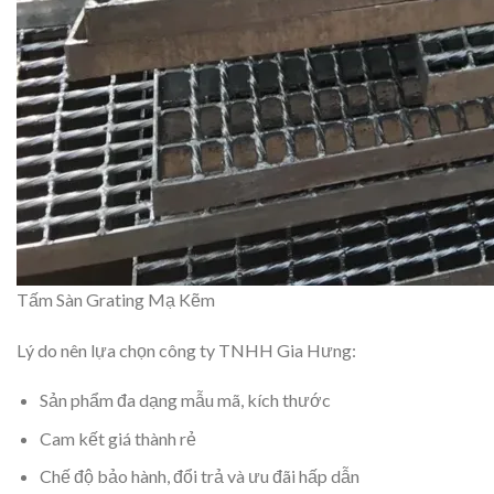
Tấm Sàn Grating Mạ Kẽm
Lý do nên lựa chọn công ty TNHH Gia Hưng:
Sản phẩm đa dạng mẫu mã, kích thước
Cam kết giá thành rẻ
Chế độ bảo hành, đổi trả và ưu đãi hấp dẫn