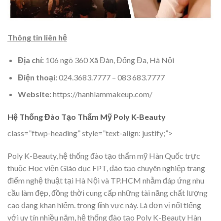
Thông tin liên hệ
Địa chỉ:
106 ngõ 360 Xã Đàn, Đống Đa, Hà Nội
Điện thoại:
024.3683.7777 – 083 683.7777
Website:
https://hanhlammakeup.com/
Hệ Thống Đào Tạo Thẩm Mỹ Poly K-Beauty
class=”ftwp-heading” style=”text-align: justify;”>
Poly K-Beauty, hệ thống đào tạo thẩm mỹ Hàn Quốc trực
thuộc Học viện Giáo dục FPT, đào tạo chuyên nghiệp trang
điểm nghệ thuật tại Hà Nội và TP.HCM nhằm đáp ứng nhu
cầu làm đẹp, đồng thời cung cấp những tài năng chất lượng
cao đang khan hiếm. trong lĩnh vực này. Là đơn vị nổi tiếng
với uy tín nhiều năm, hệ thống đào tạo Poly K-Beauty Hàn