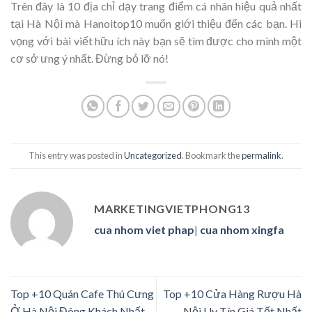
Trên đây là 10 địa chỉ dạy trang điểm cá nhân hiệu quả nhất
tại Hà Nội mà Hanoitop10 muốn giới thiệu đến các bạn. Hi
vọng với bài viết hữu ích này bạn sẽ tìm được cho mình một
cơ sở ưng ý nhất. Đừng bỏ lỡ nó!
This entry was posted in
Uncategorized
. Bookmark the
permalink
.
MARKETINGVIETPHONG13
cua nhom viet phap
|
cua nhom xingfa
Top +10 Quán Cafe Thú Cưng
Top +10 Cửa Hàng Rượu Hà
Ở Hà Nội Đông Khách Nhất
Nội Uy Tín Giá Tốt Nhất