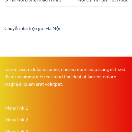
Chuyển nhà trọn gói Hà Nội
Lorem ipsum dolor sit amet, consectetuer adipiscing elit, sed
diam nonummy nibh euismod tincidunt ut laoreet dolore
magna aliquam erat volutpat.
Menu link 1
Menu link 2
Menu link 3