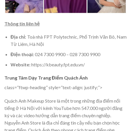
Thông tin liên hệ
Địa chỉ:
Toà nhà FPT Polytechnic, Phố Trịnh Văn Bô, Nam
Từ Liêm, Hà Nội
Điện thoại:
024 7300 9900 – 028 7300 9900
Website:
https://kbeauty.fpt.edu.vn/
Trung Tâm Dạy Trang Điểm Quách Ánh
class=”ftwp-heading” style=”text-align: justify;”>
Quách Anh Makeup Store là một trong những địa điểm nổi
tiếng ở Hà Nội với kênh YouTube hơn 547.000 người đăng
ký và các video hướng dẫn trang điểm chuyên nghiệp.
Nguyễn Anh Store là địa chỉ đáng tin cậy nếu bạn chọn học
trang điểm. Quách Ánh theo phong cách trang điểm nhẹ