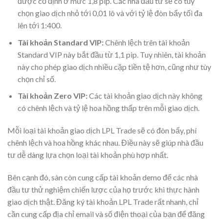
được cố định ở mức 1,8 pip. Các nhà đầu tư sẽ có tùy
chọn giao dịch nhỏ tới 0,01 lô và với tỷ lệ đòn bẩy tối đa
lên tới 1:400.
Tài khoản Standard VIP:
Chênh lệch trên tài khoản
Standard VIP này bắt đầu từ 1,1 pip. Tuy nhiên, tài khoản
này cho phép giao dịch nhiều cặp tiền tệ hơn, cũng như tùy
chọn chỉ số.
Tài khoản Zero VIP:
Các tài khoản giao dịch này không
có chênh lệch và tỷ lệ hoa hồng thấp trên mỗi giao dịch.
Mỗi loại tài khoản giao dịch LPL Trade sẽ có đòn bẩy, phí
chênh lệch và hoa hồng khác nhau. Điều này sẽ giúp nhà đầu
tư dễ dàng lựa chọn loại tài khoản phù hợp nhất.
Bên cạnh đó, sàn còn cung cấp tài khoản demo để các nhà
đầu tư thử nghiệm chiến lược của họ trước khi thực hành
giao dịch thật. Đăng ký tài khoản LPL Trade rất nhanh, chỉ
cần cung cấp địa chỉ email và số điện thoại của bạn để đăng