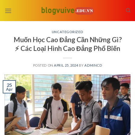
Skip
to
content
UNCATEGORIZED
Muốn Học Cao Đẳng Cần Những Gì?
⚡ Các Loại Hình Cao Đẳng Phổ Biến
POSTED ON
APRIL 25, 2024
BY
ADMINCD
25
Apr