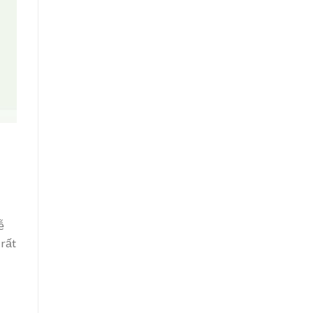
ễ
 rất