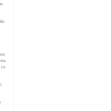
àn
iệc
hơn
khóa
g cụ
ì,
u