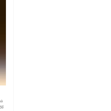
mà
 để