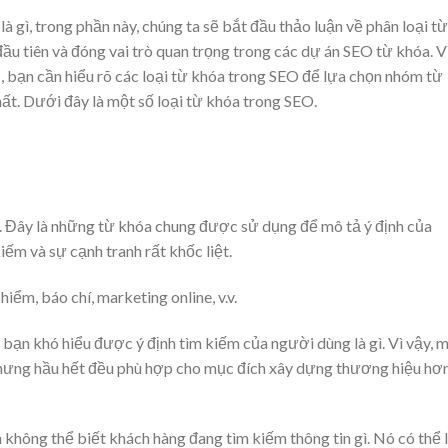
à gì, trong phần này, chúng ta sẽ bắt đầu thảo luận về phân loại từ
ầu tiên và đóng vai trò quan trọng trong các dự án SEO từ khóa. V
ụ, bạn cần hiểu rõ các loại từ khóa trong SEO để lựa chọn nhóm từ
ất. Dưới đây là một số loại từ khóa trong SEO.
. Đây là những từ khóa chung được sử dụng để mô tả ý định của
ếm và sự cạnh tranh rất khốc liệt.
iểm, báo chí, marketing online, v.v.
 bạn khó hiểu được ý định tìm kiếm của người dùng là gì. Vì vậy, 
nhưng hầu hết đều phù hợp cho mục đích xây dựng thương hiệu hơn
 không thể biết khách hàng đang tìm kiếm thông tin gì. Nó có thể l