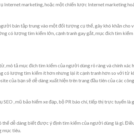
cụ Internet marketing, hoặc một chiến lược Internet marketing ho
gười bán tập trung vào một đối tượng cụ thể, gây khó khăn cho v
ờng có lượng tìm kiếm lớn, cạnh tranh gay gắt, mục đích tìm kiếm
4 từ, mô tả mục đích tìm kiếm của người dùng rõ ràng và chính xác 
g có lượng tìm kiếm ít hơn nhưng lại ít cạnh tranh hơn so với từ 
site của bạn sẽ dễ dàng xuất hiện trên trang đầu tiên của các côn
vụ SEO , mũ bảo hiểm xe đạp, bộ PR báo chí, tiếp thị trực tuyến là g
ó thể dễ dàng biết được ý định tìm kiếm của người dùng là gì. Điề
g mục tiêu.