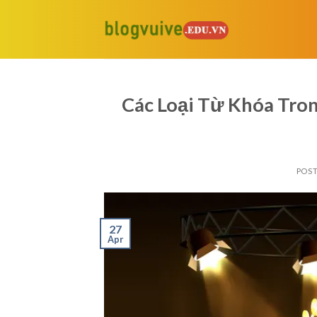
Skip
to
content
Các Loại Từ Khóa Tron
POS
27
Apr