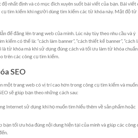
ộ nhất định và có mục đích xuyên suốt bài viết của bạn. Bài viết
 cụ tìm kiếm khi người dùng tìm kiếm các từ khóa này. Mật độ từ
n để đăng lên trang web của mình. Lúc này tùy theo nhu cầu và ý
 kiếm có thể là: “cách làm banner”, “cách thiết kế banner”, “cách 
 là từ khóa mà khi sử dụng đúng cách và tối ưu làm từ khóa chuẩn
o trên các công cụ tìm kiếm.
hóa SEO
n một trang web có vị trí cao hơn trong công cụ tìm kiếm và muốn
 SEO sẽ giúp bạn theo những cách sau:
ng Internet sử dụng khi họ muốn tìm hiểu thêm về sản phẩm hoặc
p bạn tối ưu hóa đúng nội dung hiện tại của mình và giúp các công 
đến.