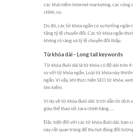
các khái niệm Internet marketing, các công 
chỉnh, v.v.
Do đó, các từ khóa ngắn có xu hướng ngăn n
tăng tỷ lệ chuyển đổi. Các từ khóa ngắn thư
không rõ ràng và tỷ lệ chuyển đổi thấp.
Từ khóa dài – Long tail keywords
Từ khóa đuôi dài là từ khóa có độ dài trên 
so với từ khóa ngắn. Loại từ khóa này thườn
ngắn. Vì vậy, khi thực hiện SEO từ khóa, web
tìm kiếm.
Ví dụ về từ khóa đuôi dài: trích dẫn từ dịch 
giày thể thao nữ zara chính hãng, …
Đặc biệt đối với các từ khóa đuôi dài, bạn c
này rất quan trọng để thu hút đúng đối tượn