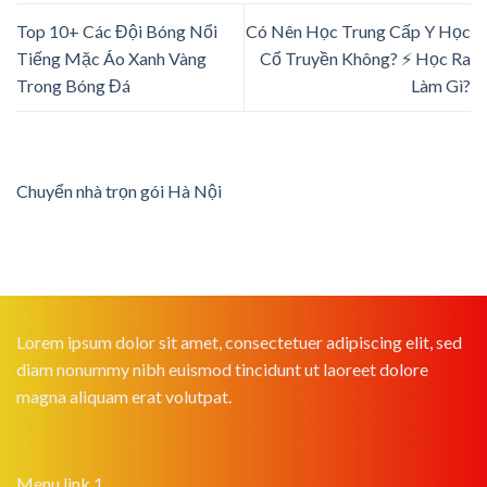
Top 10+ Các Đội Bóng Nổi
Có Nên Học Trung Cấp Y Học
Tiếng Mặc Áo Xanh Vàng
Cổ Truyền Không? ⚡️ Học Ra
Trong Bóng Đá
Làm Gì?
Chuyển nhà trọn gói Hà Nội
Lorem ipsum dolor sit amet, consectetuer adipiscing elit, sed
diam nonummy nibh euismod tincidunt ut laoreet dolore
magna aliquam erat volutpat.
Menu link 1