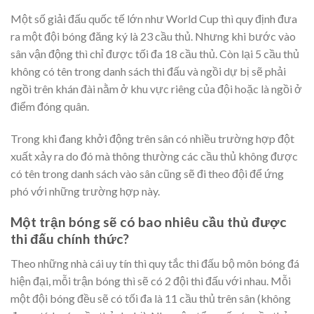
Một số giải đấu quốc tế lớn như World Cup thì quy định đưa
ra một đội bóng đăng ký là 23 cầu thủ. Nhưng khi bước vào
sân vận động thì chỉ được tối đa 18 cầu thủ. Còn lại 5 cầu thủ
không có tên trong danh sách thi đấu và ngồi dự bị sẽ phải
ngồi trên khán đài nằm ở khu vực riêng của đội hoặc là ngồi ở
điểm đóng quân.
Trong khi đang khởi động trên sân có nhiều trường hợp đột
xuất xảy ra do đó mà thông thường các cầu thủ không được
có tên trong danh sách vào sân cũng sẽ đi theo đội để ứng
phó với những trường hợp này.
Một trận bóng sẽ có bao nhiêu cầu thủ được
thi đấu chính thức?
Theo
những nhà cái uy tín thì
quy tắc thi đấu bộ môn bóng đá
hiện đại, mỗi trận bóng thì sẽ có 2 đội thi đấu với nhau. Mỗi
một đội bóng đều sẽ có tối đa là 11 cầu thủ trên sân (không