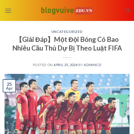
Skip
to
content
UNCATEGORIZED
【Giải Đáp】Một Đội Bóng Có Bao
Nhiêu Cầu Thủ Dự Bị Theo Luật FIFA
POSTED ON
APRIL 25, 2024
BY
ADMINCD
25
Apr