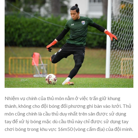
Nhiệm vụ chính của thủ môn nằm ở việc trấn giữ khung
thành, không cho đội bóng đối phương ghi bàn vào lưới. Thủ
môn cũng chính là cầu thủ duy nhất trên sân được sử dụng
tay để xử lý bóng mặc dù cầu thủ này chỉ được sử dụng tay
chơi bóng trong khu vực 16m50 (vòng cấm địa) của đội mình.