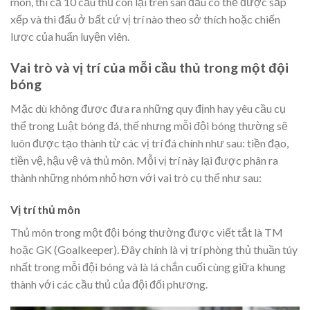
môn, thì cả 10 cầu thủ còn lại trên sân đấu có thể được sắp
xếp và thi đấu ở bất cứ vị trí nào theo sở thích hoặc chiến
lược của huấn luyện viên.
Vai trò và vị trí của mỗi cầu thủ trong một đội
bóng
Mặc dù không được đưa ra những quy định hay yêu cầu cụ
thể trong Luật bóng đá, thế nhưng mỗi đội bóng thường sẽ
luôn được tạo thành từ các vị trí đá chính như sau: tiền đạo,
tiền vệ, hậu vệ và thủ môn. Mỗi vị trí này lại được phân ra
thành những nhóm nhỏ hơn với vai trò cụ thể như sau:
Vị trí thủ môn
Thủ môn trong một đội bóng thường được viết tắt là TM
hoặc GK (Goalkeeper). Đây chính là vị trí phòng thủ thuần túy
nhất trong mỗi đội bóng và là lá chắn cuối cùng giữa khung
thành với các cầu thủ của đội đối phương.