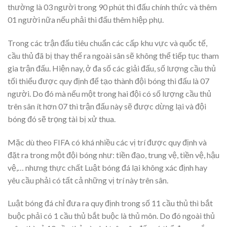
thường là 03 người trong 90 phút thi đấu chính thức và thêm
01 người nữa nếu phải thi đấu thêm hiệp phụ.
Trong các trận đấu tiêu chuẩn các cấp khu vực và quốc tế,
cầu thủ đã bị thay thế ra ngoài sân sẽ không thể tiếp tục tham
gia trận đấu. Hiện nay, ở đa số các giải đấu, số lượng cầu thủ
tối thiểu được quy định để tạo thành đội bóng thi đấu là 07
người. Do đó mà nếu một trong hai đội có số lượng cầu thủ
trên sân ít hơn 07 thì trận đấu này sẽ được dừng lại và đội
bóng đó sẽ trọng tài bị xử thua.
Mặc dù theo FIFA có khá nhiều các vị trí được quy định và
đặt ra trong một đội bóng như: tiền đạo, trung vệ, tiền vệ, hậu
vệ,… nhưng thực chất Luật bóng đá lại không xác định hay
yêu cầu phải có tất cả những vị trí này trên sân.
Luật bóng đá chỉ đưa ra quy định trong số 11 cầu thủ thì bắt
buộc phải có 1 cầu thủ bắt buộc là thủ môn. Do đó ngoài thủ