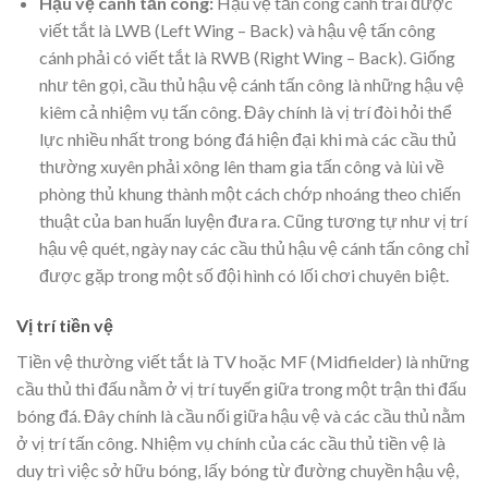
Hậu vệ cánh tấn công:
Hậu vệ tấn công cánh trái được
viết tắt là LWB (Left Wing – Back) và hậu vệ tấn công
cánh phải có viết tắt là RWB (Right Wing – Back). Giống
như tên gọi, cầu thủ hậu vệ cánh tấn công là những hậu vệ
kiêm cả nhiệm vụ tấn công. Đây chính là vị trí đòi hỏi thể
lực nhiều nhất trong bóng đá hiện đại khi mà các cầu thủ
thường xuyên phải xông lên tham gia tấn công và lùi về
phòng thủ khung thành một cách chớp nhoáng theo chiến
thuật của ban huấn luyện đưa ra. Cũng tương tự như vị trí
hậu vệ quét, ngày nay các cầu thủ hậu vệ cánh tấn công chỉ
được gặp trong một số đội hình có lối chơi chuyên biệt.
Vị trí tiền vệ
Tiền vệ thường viết tắt là TV hoặc MF (Midfielder) là những
cầu thủ thi đấu nằm ở vị trí tuyến giữa trong một trận thi đấu
bóng đá. Đây chính là cầu nối giữa hậu vệ và các cầu thủ nằm
ở vị trí tấn công. Nhiệm vụ chính của các cầu thủ tiền vệ là
duy trì việc sở hữu bóng, lấy bóng từ đường chuyền hậu vệ,