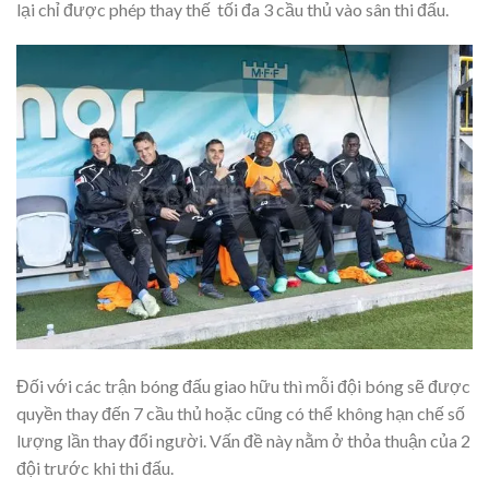
lại chỉ được phép thay thế tối đa 3 cầu thủ vào sân thi đấu.
Đối với các trận bóng đấu giao hữu thì mỗi đội bóng sẽ được
quyền thay đến 7 cầu thủ hoặc cũng có thể không hạn chế số
lượng lần thay đổi người. Vấn đề này nằm ở thỏa thuận của 2
đội trước khi thi đấu.