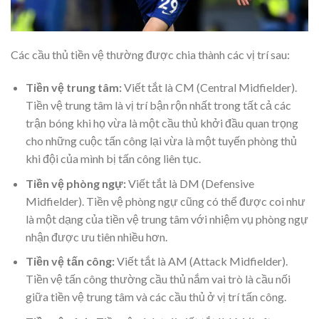
Các cầu thủ tiền vệ thường được chia thành các vị trí sau:
Tiền vệ trung tâm:
Viết tắt là CM (Central Midfielder).
Tiền vệ trung tâm là vị trí bận rộn nhất trong tất cả các
trận bóng khi họ vừa là một cầu thủ khởi đầu quan trọng
cho những cuộc tấn công lại vừa là một tuyến phòng thủ
khi đội của mình bị tấn công liên tục.
Tiền vệ phòng ngự:
Viết tắt là DM (Defensive
Midfielder). Tiền vệ phòng ngự cũng có thể được coi như
là một dạng của tiền vệ trung tâm với nhiệm vụ phòng ngự
nhận được ưu tiên nhiều hơn.
Tiền vệ tấn công:
Viết tắt là AM (Attack Midfielder).
Tiền vệ tấn công thường cầu thủ nắm vai trò là cầu nối
giữa tiền vệ trung tâm và các cầu thủ ở vị trí tấn công.