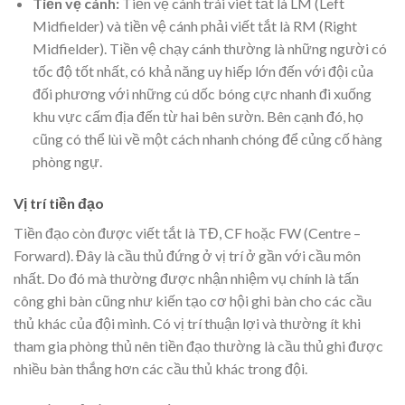
Tiền vệ cánh:
Tiền vệ cánh trái viết tắt là LM (Left
Midfielder) và tiền vệ cánh phải viết tắt là RM (Right
Midfielder). Tiền vệ chạy cánh thường là những người có
tốc độ tốt nhất, có khả năng uy hiếp lớn đến với đội của
đối phương với những cú dốc bóng cực nhanh đi xuống
khu vực cấm địa đến từ hai bên sườn. Bên cạnh đó, họ
cũng có thể lùi về một cách nhanh chóng để củng cố hàng
phòng ngự.
Vị trí tiền đạo
Tiền đạo còn được viết tắt là TĐ, CF hoặc FW (Centre –
Forward). Đây là cầu thủ đứng ở vị trí ở gần với cầu môn
nhất. Do đó mà thường được nhận nhiệm vụ chính là tấn
công ghi bàn cũng như kiến tạo cơ hội ghi bàn cho các cầu
thủ khác của đội mình. Có vị trí thuận lợi và thường ít khi
tham gia phòng thủ nên tiền đạo thường là cầu thủ ghi được
nhiều bàn thắng hơn các cầu thủ khác trong đội.